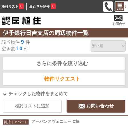
0
0
検討リスト
最近見た物件
お問合せ
伊予銀行日吉支店の周辺物件一覧
9
該当物件
件
10
空き数
件
さらに条件を絞り込む
物件リクエスト
チェックした物件をまとめて
検討リストに追加
お問い合わせ
アーバンアヴェニュー C棟
賃貸｜アパート