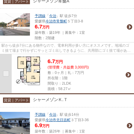
シャーメゾン常盤A
賃貸｜アパート
予讃線
「
今治
」駅 徒歩7分
愛媛県
今治市
常盤町
５丁目3-8
6.7
万円
築年数：築19年 ｜募集中：
1室
階数：2階建
駅から徒歩7分にある物件なので、電車利用が多い方にオススメです。地域のゴ
ミ捨て場まで行かずにサッとゴミ出しできるように、共用部にゴミ捨て場があり
ます。こちらの物件はアパート...
6.7
万
円
(管理費・共益費 3,000円)
敷：0ヶ月｜礼：7万円
所在階：1階
間取り：2LDK
面積：58.27㎡
シャーメゾンＫ.Ｔ
賃貸｜アパート
予讃線
「
今治
」駅 徒歩14分
愛媛県
今治市
北日吉町
３丁目3-36
6.9
万円
築年数：築26年 ｜募集中：
1室