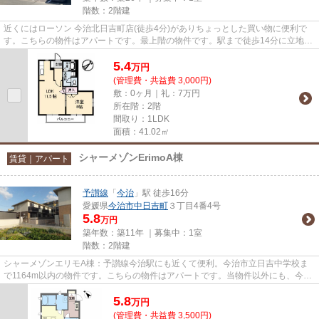
階数：2階建
近くにはローソン 今治北日吉町店(徒歩4分)がありちょっとした買い物に便利で
す。こちらの物件はアパートです。最上階の物件です。駅まで徒歩14分に立地す
る物件です。居植住では今治...
5.4
万
円
(管理費・共益費 3,000円)
敷：0ヶ月｜礼：7万円
所在階：2階
間取り：1LDK
面積：41.02㎡
シャーメゾンErimoA棟
賃貸｜アパート
予讃線
「
今治
」駅 徒歩16分
愛媛県
今治市
中日吉町
３丁目4番4号
5.8
万円
築年数：築11年 ｜募集中：
1室
階数：2階建
シャーメゾンエリモA棟：予讃線今治駅にも近くて便利。今治市立日吉中学校ま
で1164m以内の物件です。こちらの物件はアパートです。当物件以外にも、今治
市内にはさまざまな物件がござ...
5.8
万
円
(管理費・共益費 3,500円)