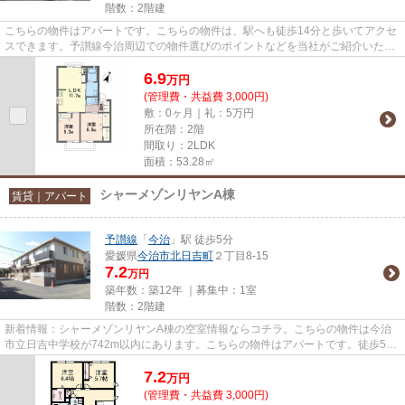
階数：2階建
こちらの物件はアパートです。こちらの物件は、駅へも徒歩14分と歩いてアクセ
スできます。予讃線今治周辺での物件選びのポイントなどを当社がご紹介いたし
ます。0898-33-0011またはinf...
6.9
万
円
(管理費・共益費 3,000円)
敷：0ヶ月｜礼：5万円
所在階：2階
間取り：2LDK
面積：53.28㎡
シャーメゾンリヤンA棟
賃貸｜アパート
予讃線
「
今治
」駅 徒歩5分
愛媛県
今治市
北日吉町
２丁目8-15
7.2
万円
築年数：築12年 ｜募集中：
1室
階数：2階建
新着情報：シャーメゾンリヤンA棟の空室情報ならコチラ。こちらの物件は今治
市立日吉中学校が742m以内にあります。こちらの物件はアパートです。徒歩5分
で駅にアクセスできる物件です...
7.2
万
円
(管理費・共益費 3,000円)