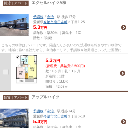
エクセルハイツA棟
賃貸｜アパート
予讃線
「
今治
」駅 徒歩17分
愛媛県
今治市
南日吉町
３丁目1-25
5.3
万円
築年数：築30年 ｜募集中：
1室
階数：2階建
こちらの物件はアパートです。陽当たりが良いので洗濯物も乾きやすい物件で
す。地域に強い当社だから、今治市エリア、予讃線今治周辺といったご要望にも
すぐにお応えできます。お問い...
5.3
万
円
(管理費・共益費 3,500円)
敷：0ヶ月｜礼：1ヶ月
所在階：1階
間取り：1LDK
面積：42.08㎡
アップルハイツ
賃貸｜アパート
予讃線
「
今治
」駅 徒歩14分
愛媛県
今治市
北日吉町
３丁目6-18
5.4
万円
築年数：築26年 ｜募集中：
1室