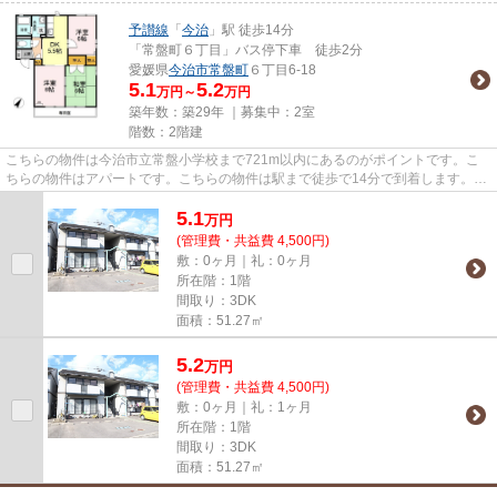
予讃線
「
今治
」駅 徒歩14分
「常盤町６丁目」バス停下車 徒歩2分
愛媛県
今治市
常盤町
６丁目6-18
5.1
5.2
万円～
万円
築年数：築29年 ｜募集中：
2室
階数：2階建
こちらの物件は今治市立常盤小学校まで721m以内にあるのがポイントです。こ
ちらの物件はアパートです。こちらの物件は駅まで徒歩で14分で到着します。当
社オススメの賃貸物件はいかが...
5.1
万
円
(管理費・共益費 4,500円)
敷：0ヶ月｜礼：0ヶ月
所在階：1階
間取り：3DK
面積：51.27㎡
5.2
万
円
(管理費・共益費 4,500円)
敷：0ヶ月｜礼：1ヶ月
所在階：1階
間取り：3DK
面積：51.27㎡