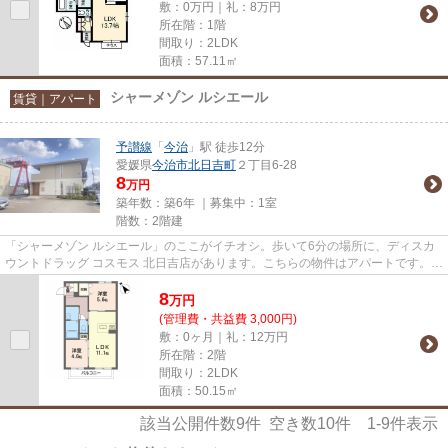
敷：0万円｜礼：8万円
所在階：1階
間取り：2LDK
面積：57.11㎡
シャーメゾン ルシエール
賃貸｜アパート
予讃線
「
今治
」駅 徒歩12分
愛媛県
今治市
北日吉町
２丁目6-28
8
万円
築年数：築6年 ｜募集中：
1室
階数：2階建
「シャーメゾン ルシエール」のここがイチオシ。歩いて6分の場所に、ディスカ
ウントドラッグ コスモス 北日吉店があります。こちらの物件はアパートです。徒
歩12分で駅へのアクセスが...
8
万
円
(管理費・共益費 3,000円)
敷：0ヶ月｜礼：12万円
所在階：2階
間取り：2LDK
面積：50.15㎡
該当公開件数
9
件 空き数
10
件
1-9
件表示