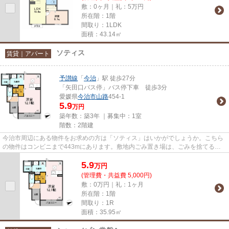
敷：0ヶ月｜礼：5万円
所在階：1階
間取り：1LDK
面積：43.14㎡
ソティス
賃貸｜アパート
予讃線
「
今治
」駅 徒歩27分
「矢田口バス停」バス停下車 徒歩3分
愛媛県
今治市
山路
454-1
5.9
万円
築年数：築3年 ｜募集中：
1室
階数：2階建
今治市周辺にある物件をお求めの方は「ソティス」はいかがでしょうか。こちら
の物件はコンビニまで443mにあります。敷地内ごみ置き場は、ごみを捨てる手
間を減らしてくれます。きれい...
5.9
万
円
(管理費・共益費 5,000円)
敷：0万円｜礼：1ヶ月
所在階：1階
間取り：1R
面積：35.95㎡