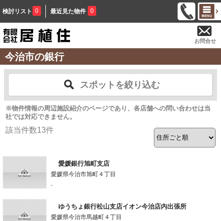
0
0
検討リスト
最近見た物件
お問合せ
今治市の銀行
スポットを絞り込む
※物件情報の周辺施設紹介のページであり、各店舗への問い合わせは当
社では対応できません。
該当件数
13
件
愛媛銀行旭町支店
愛媛県今治市旭町４丁目
-
ゆうちょ銀行松山支店イオン今治店内出張所
愛媛県今治市馬越町４丁目