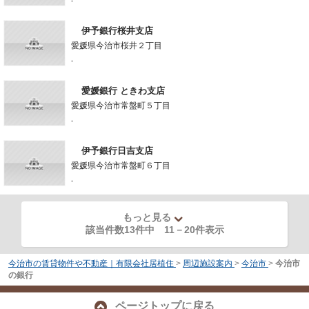
-
伊予銀行桜井支店
愛媛県今治市桜井２丁目
-
愛媛銀行 ときわ支店
愛媛県今治市常盤町５丁目
-
伊予銀行日吉支店
愛媛県今治市常盤町６丁目
-
もっと見る
該当件数13件中
11
－
20
件表示
今治市の賃貸物件や不動産｜有限会社居植住
>
周辺施設案内
>
今治市
>
今治市
の銀行
ページトップに戻る