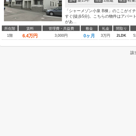
築15年
2階建
軽量
築年
階数
構造
「シャーメゾン小泉 B棟」のここがイ
すぐ(徒歩5分)。こちらの物件はアパ
があ...
所在階
賃料
管理費・共益費
敷金
礼金
間取り
6.4
万円
0ヶ月
1階
3,000円
3万円
2LDK
5
該