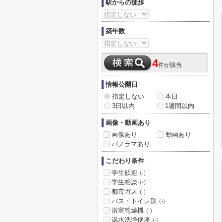
駅からの徒歩
築年数
4
件が該当
情報公開日
指定しない
本日
3日以内
1週間以内
画像・動画あり
画像あり
動画あり
パノラマあり
こだわり条件
学生歓迎
(-)
学生相談
(-)
都市ガス
(-)
バス・トイレ別
(-)
浴室乾燥機
(-)
温水洗浄便座
(-)