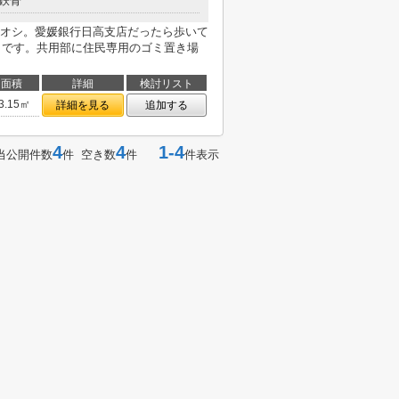
鉄骨
チオシ。愛媛銀行日高支店だったら歩いて
ートです。共用部に住民専用のゴミ置き場
面積
詳細
検討リスト
3.15㎡
詳細を見る
追加する
4
4
1-4
当公開件数
件 空き数
件
件表示