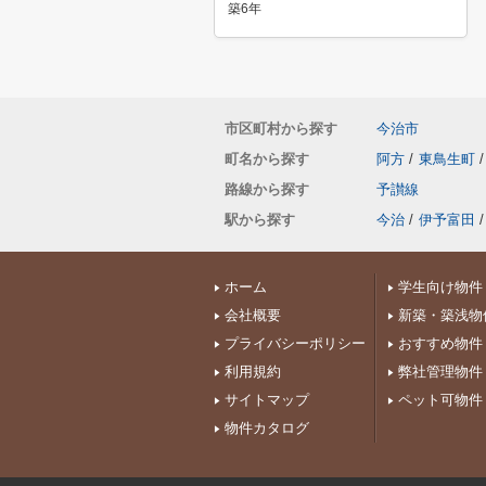
築6年
市区町村から探す
今治市
町名から探す
阿方
/
東鳥生町
/
路線から探す
予讃線
駅から探す
今治
/
伊予富田
/
ホーム
学生向け物件
会社概要
新築・築浅物
プライバシーポリシー
おすすめ物件
利用規約
弊社管理物件
サイトマップ
ペット可物件
物件カタログ