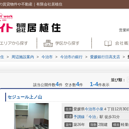
の賃貸物件や不動産｜有限会社居植住
営業時
植住
>
周辺施設案内
>
今治市
>
今治市の銀行
>
愛媛銀行日高支店
>
並び順：
4
4
1-4
該当公開件数
件 空き数
件
件表示
セジュール上ノ山
愛媛県
今治市
小泉
４丁目12月30
住所
交通
予讃線
「
今治
」駅 徒歩31分
築26年
2階建
軽量
築年
階数
構造