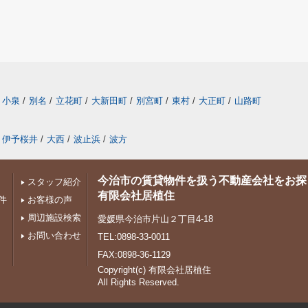
小泉
/
別名
/
立花町
/
大新田町
/
別宮町
/
東村
/
大正町
/
山路町
伊予桜井
/
大西
/
波止浜
/
波方
今治市の賃貸物件を扱う不動産会社をお探
スタッフ紹介
有限会社居植住
件
お客様の声
周辺施設検索
愛媛県今治市片山２丁目4-18
お問い合わせ
TEL:0898-33-0011
FAX:0898-36-1129
Copyright(c) 有限会社居植住
All Rights Reserved.