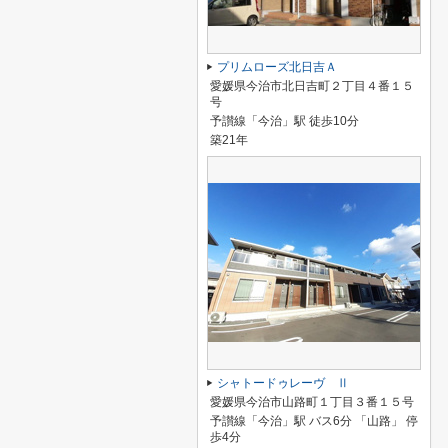
プリムローズ北日吉Ａ
愛媛県今治市北日吉町２丁目４番１５
号
予讃線「今治」駅 徒歩10分
築21年
シャトードゥレーヴ Ⅱ
愛媛県今治市山路町１丁目３番１５号
予讃線「今治」駅 バス6分 「山路」 停
歩4分