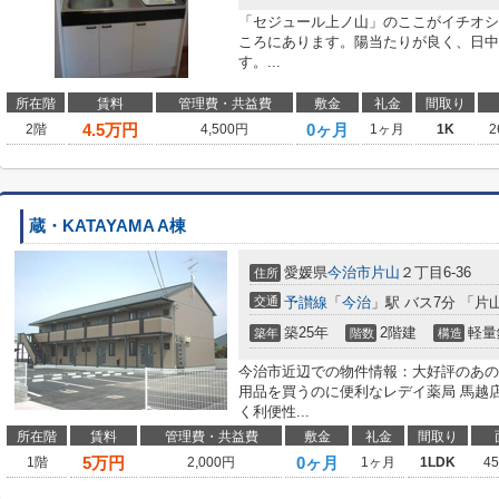
「セジュール上ノ山」のここがイチオシ
ころにあります。陽当たりが良く、日中
す。...
所在階
賃料
管理費・共益費
敷金
礼金
間取り
4.5
万円
0ヶ月
2階
4,500円
1ヶ月
1K
2
蔵・KATAYAMA A棟
愛媛県
今治市
片山
２丁目6-36
住所
交通
予讃線
「
今治
」駅 バス7分 「片
築25年
2階建
軽量
築年
階数
構造
今治市近辺での物件情報：大好評のあの物
用品を買うのに便利なレデイ薬局 馬越店
く利便性...
所在階
賃料
管理費・共益費
敷金
礼金
間取り
5
万円
0ヶ月
1階
2,000円
1ヶ月
1LDK
4