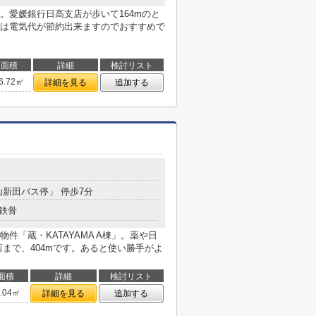
。愛媛銀行日高支店が歩いて164mのと
は電気代が節約出来ますのでおすすめで
面積
詳細
検討リスト
6.72㎡
詳細を見る
追加する
山新田バス停」 停歩7分
鉄骨
件「蔵・KATAYAMA A棟」。薬や日
まで、404mです。あると使い勝手がよ
面積
詳細
検討リスト
5.04㎡
詳細を見る
追加する