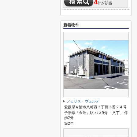
4
件が該当
新着物件
フェリス・ヴェルデ
愛媛県今治市八町西３丁目３番２４号
予讃線「今治」駅 バス9分 「八丁」 停
歩2分
築2年