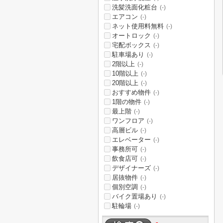
洗髪洗面化粧台
(-)
エアコン
(-)
ネット使用料無料
(-)
オートロック
(-)
宅配ボックス
(-)
駐車場あり
(-)
2階以上
(-)
10階以上
(-)
20階以上
(-)
おすすめ物件
(-)
1階の物件
(-)
最上階
(-)
ワンフロア
(-)
高層ビル
(-)
エレベーター
(-)
事務所可
(-)
飲食店可
(-)
デザイナーズ
(-)
居抜物件
(-)
個別空調
(-)
バイク置場あり
(-)
駐輪場
(-)