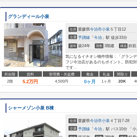
グランディール小泉
愛媛県
今治市
小泉
５丁目12
住所
交通
予讃線
「
今治
」駅 徒歩33分
築24年
3階建
鉄筋
築年
階数
構造
気になるイチオシ物件情報：「グランデ
フジ今治店があるのもポイント。防犯対
です...
所在階
賃料
管理費・共益費
敷金
礼金
間取り
5.2
万円
0ヶ月
2階
4,500円
1ヶ月
2DK
4
シャーメゾン小泉 B棟
愛媛県
今治市
小泉
４丁目7-28
住所
交通
予讃線
「
今治
」駅 バス10分 「