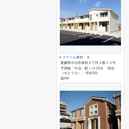
クラール東村 Ｂ
愛媛県今治市東村４丁目３番２３号
予讃線「今治」駅 バス15分 「拝志
（せとうち）」 停歩3分
築4年