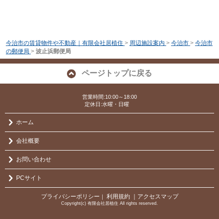
今治市の賃貸物件や不動産｜有限会社居植住
>
周辺施設案内
>
今治市
>
今治市
の郵便局
>
波止浜郵便局
ページトップに戻る
営業時間:10:00～18:00
定休日:水曜・日曜
ホーム
会社概要
お問い合わせ
PCサイト
プライバシーポリシー
利用規約
｜アクセスマップ
｜
Copyright(c) 有限会社居植住 All rights reserved.