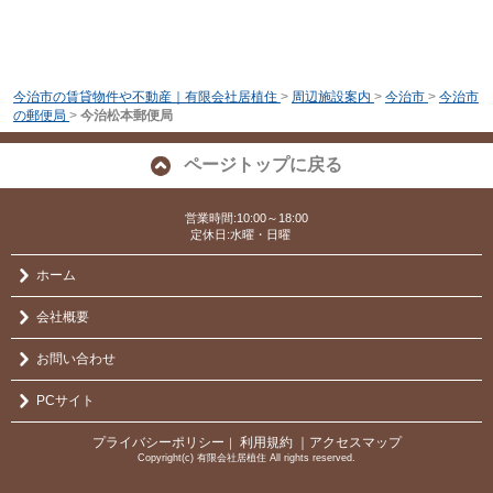
今治市の賃貸物件や不動産｜有限会社居植住
>
周辺施設案内
>
今治市
>
今治市
の郵便局
>
今治松本郵便局
ページトップに戻る
営業時間:10:00～18:00
定休日:水曜・日曜
ホーム
会社概要
お問い合わせ
PCサイト
プライバシーポリシー
利用規約
｜アクセスマップ
｜
Copyright(c) 有限会社居植住 All rights reserved.