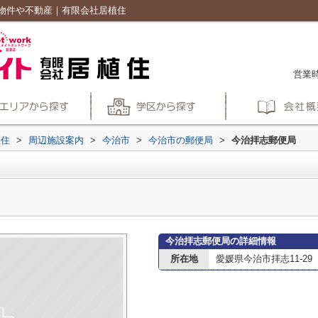
物件や不動産｜有限会社居植住
営業時
植住
>
周辺施設案内
>
今治市
>
今治市の郵便局
>
今治拝志郵便局
今治拝志郵便局の詳細情報
所在地
愛媛県今治市拝志11-29