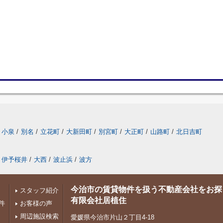
小泉
/
別名
/
立花町
/
大新田町
/
別宮町
/
大正町
/
山路町
/
北日吉町
伊予桜井
/
大西
/
波止浜
/
波方
今治市の賃貸物件を扱う不動産会社をお探
スタッフ紹介
有限会社居植住
件
お客様の声
周辺施設検索
愛媛県今治市片山２丁目4-18