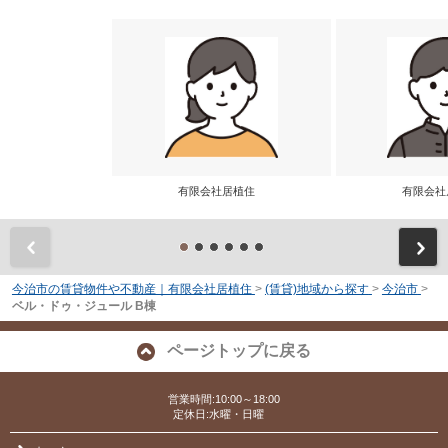
有限会社居植住
有限会
前
今治市の賃貸物件や不動産｜有限会社居植住
>
(賃貸)地域から探す
>
今治市
>
ベル・ドゥ・ジュール B棟
ページトップに戻る
営業時間:10:00～18:00
定休日:水曜・日曜