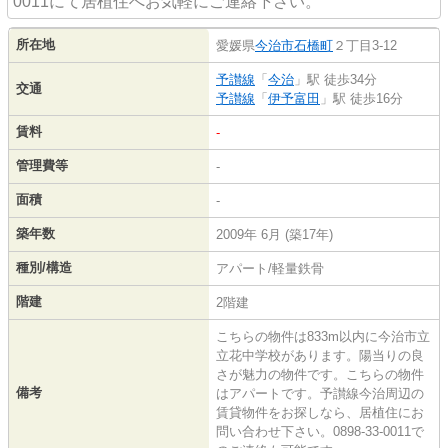
0011にて居植住へお気軽にご連絡下さい。
所在地
愛媛県
今治市
石橋町
２丁目3-12
予讃線
「
今治
」駅 徒歩34分
交通
予讃線
「
伊予富田
」駅 徒歩16分
賃料
-
管理費等
-
面積
-
築年数
2009年 6月 (築17年)
種別/構造
アパート/軽量鉄骨
階建
2階建
こちらの物件は833m以内に今治市立
立花中学校があります。陽当りの良
さが魅力の物件です。こちらの物件
備考
はアパートです。予讃線今治周辺の
賃貸物件をお探しなら、居植住にお
問い合わせ下さい。0898-33-0011で