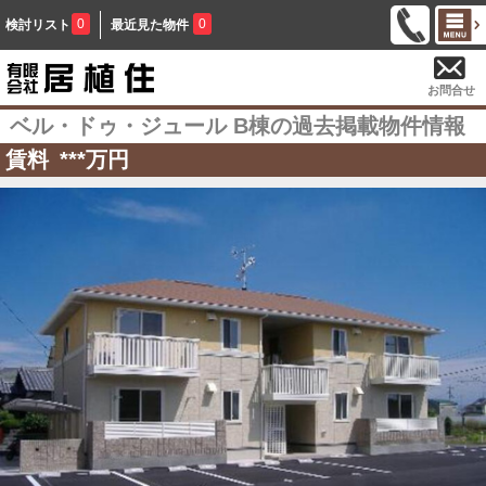
0
0
検討リスト
最近見た物件
お問合せ
ベル・ドゥ・ジュール B棟の過去掲載物件情報
賃料
***
万円