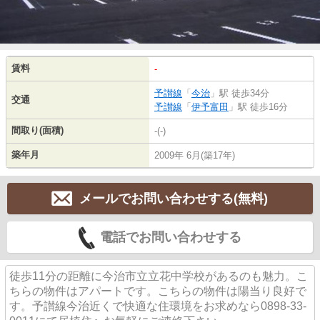
賃料
-
予讃線
「
今治
」駅 徒歩34分
交通
予讃線
「
伊予富田
」駅 徒歩16分
間取り(面積)
-(-)
築年月
2009年 6月(築17年)
メールでお問い合わせする(無料)
電話でお問い合わせする
徒歩11分の距離に今治市立立花中学校があるのも魅力。こ
ちらの物件はアパートです。こちらの物件は陽当り良好で
す。予讃線今治近くで快適な住環境をお求めなら0898-33-