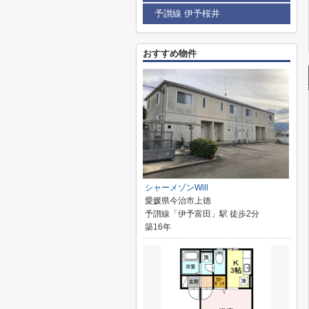
予讃線 伊予桜井
おすすめ物件
シャーメゾンWill
愛媛県今治市上徳
予讃線「伊予富田」駅 徒歩2分
築16年