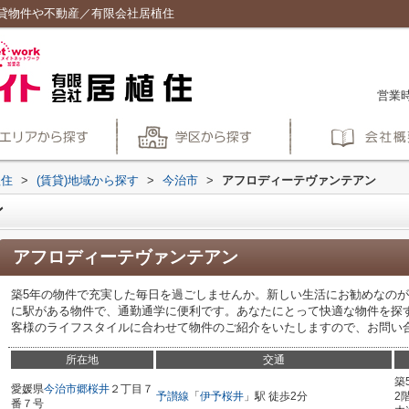
貸物件や不動産／有限会社居植住
営業時
植住
>
(賃貸)地域から探す
>
今治市
>
アフロディーテヴァンテアン
ン
アフロディーテヴァンテアン
築5年の物件で充実した毎日を過ごしませんか。新しい生活にお勧めなのが
に駅がある物件で、通勤通学に便利です。あなたにとって快適な物件を探
客様のライフスタイルに合わせて物件のご紹介をいたしますので、お問い
所在地
交通
築
愛媛県
今治市
郷桜井
２丁目７
予讃線
「
伊予桜井
」駅 徒歩2分
2
番７号