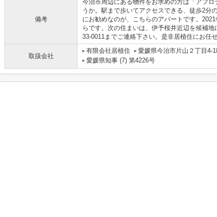
今治市周辺にある物件をお求めの方は「アフロ
うか。駅まで歩いてアクセスできる、徒歩2分
備考
にお勧めなのが、こちらのアパートです。202
らです。次の住まいは、伊予桜井近辺を候補地に
33-0011までご連絡下さい。是非居植住にお任
有限会社居植住
愛媛県今治市片山２丁目4-1
取扱会社
愛媛県知事 (7) 第4226号