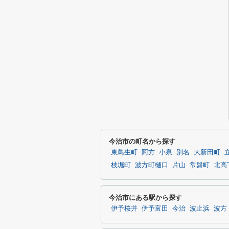
今治市の町名から探す
東鳥生町
阿方
小泉
別名
大新田町
枝堀町
波方町樋口
片山
常盤町
北高
今治市にある駅から探す
伊予桜井
伊予富田
今治
波止浜
波方