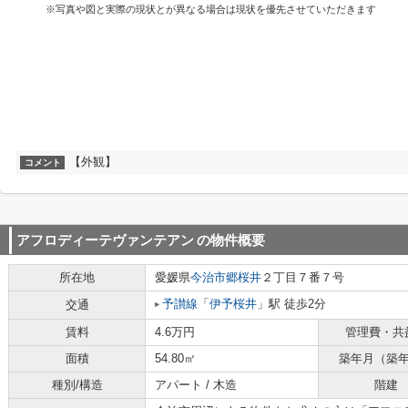
※写真や図と実際の現状とが異なる場合は現状を優先させていただきます
【外観】
コメント
アフロディーテヴァンテアン
の物件概要
所在地
愛媛県
今治市
郷桜井
２丁目７番７号
予讃線
「
伊予桜井
」駅 徒歩2分
交通
賃料
4.6万円
管理費・共
面積
54.80㎡
築年月（築
種別/構造
アパート / 木造
階建