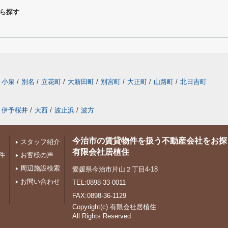
ら探す
小泉
/
別名
/
立花町
/
大新田町
/
別宮町
/
大正町
/
山路町
/
北日吉町
伊予桜井
/
大西
/
波止浜
/
波方
今治市の賃貸物件を扱う不動産会社をお探
スタッフ紹介
有限会社居植住
件
お客様の声
周辺施設検索
愛媛県今治市片山２丁目4-18
お問い合わせ
TEL:0898-33-0011
FAX:0898-36-1129
Copyright(c) 有限会社居植住
All Rights Reserved.