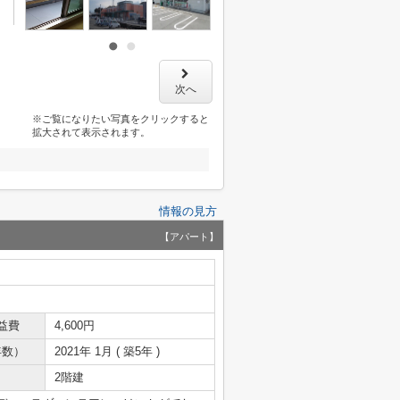
次へ
※ご覧になりたい写真をクリックすると
拡大されて表示されます。
情報の見方
【アパート】
益費
4,600円
年数）
2021年 1月 ( 築5年 )
2階建