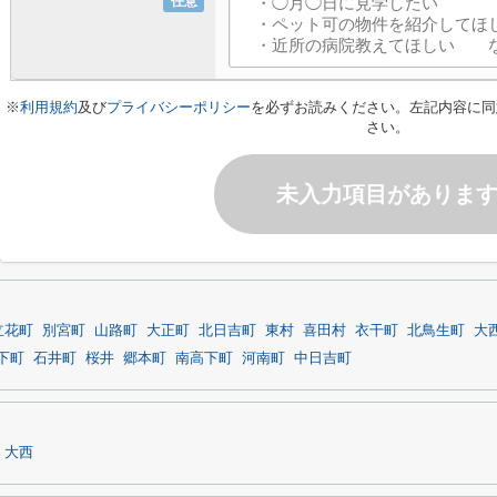
任意
※
利用規約
及び
プライバシーポリシー
を必ずお読みください。左記内容に同
さい。
未入力項目がありま
立花町
別宮町
山路町
大正町
北日吉町
東村
喜田村
衣干町
北鳥生町
大
下町
石井町
桜井
郷本町
南高下町
河南町
中日吉町
大西