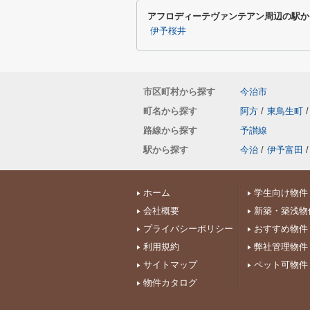
アフロディーテヴァンテアン周辺の駅か
伊予桜井
市区町村から探す
今治市
町名から探す
阿方
/
東鳥生町
/
路線から探す
予讃線
駅から探す
今治
/
伊予富田
/
ホーム
学生向け物件
会社概要
新築・築浅物
プライバシーポリシー
おすすめ物件
利用規約
弊社管理物件
サイトマップ
ペット可物件
物件カタログ