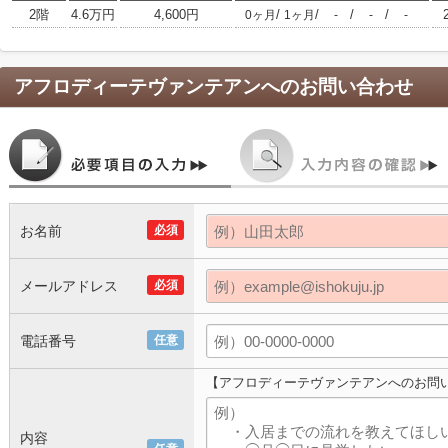
2階
4.6万円
4,600円
/
/
/
/
0ヶ月
1ヶ月
-
-
-
アフロディーテヴァンテアン
へのお問い合わせ
お名前
必須
メールアドレス
必須
電話番号
任意
【アフロディーテヴァンテアンへのお問
内容