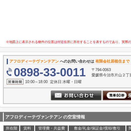
※地図上に表示される物件の位置は付近住所に所在することを表すものであり、実際
アフロディーテヴァンテアン
へのお問い合わせは
有限会社居植住まで
0898-33-0011
〒794-0063
愛媛県今治市片山２丁目
10:00～18:00 定休日:水曜・日曜
アフロディーテヴァンテアン
の空室情報
所在階
賃料
管理費・共益費
敷金/礼金/保証金/償却/敷引