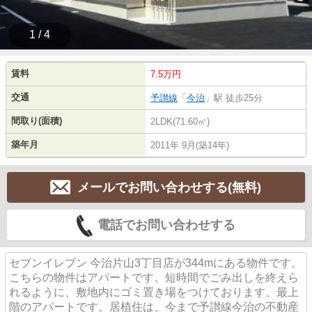
1 / 4
賃料
7.5万円
交通
予讃線
「
今治
」駅 徒歩25分
間取り(面積)
2LDK(71.60㎡)
築年月
2011年 9月(築14年)
メールでお問い合わせする(無料)
電話でお問い合わせする
セブンイレブン 今治片山3丁目店が344mにある物件です。
こちらの物件はアパートです。短時間でごみ出しを終えら
れるように、敷地内にゴミ置き場をつけております。最上
階のアパートです。居植住は、今まで予讃線今治の不動産