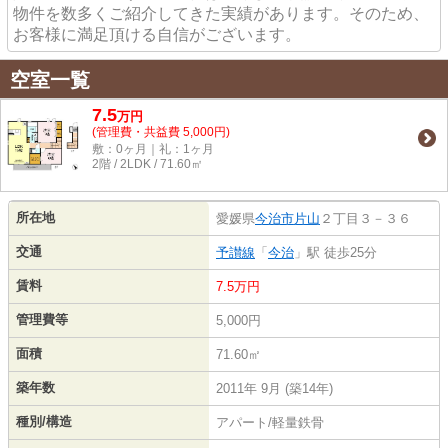
物件を数多くご紹介してきた実績があります。そのため、
お客様に満足頂ける自信がございます。
空室一覧
7.5
万
円
(管理費・共益費 5,000円)
敷：0ヶ月｜礼：1ヶ月
2階 / 2LDK / 71.60㎡
所在地
愛媛県
今治市
片山
２丁目３－３６
交通
予讃線
「
今治
」駅 徒歩25分
賃料
7.5万円
管理費等
5,000円
面積
71.60㎡
築年数
2011年 9月 (築14年)
種別/構造
アパート/軽量鉄骨