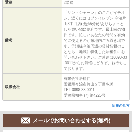
階建
2階建
「サン・シャーレ」のここがイチオ
シ。近くにはセブンイレブン 今治片
山3丁目店(徒歩5分)がありちょっと
した買い物に便利です。最上階の物
件です。忙しいあなたの時間を有効
備考
的に使えるのが敷地内ごみ置き場で
す。予讃線今治周辺の賃貸情報のこ
となら、地域に特化した居植住にお
問い合わせ下さい。ご連絡は0898-33
-0011からお気軽にどうぞ、お待ちし
ております。
有限会社居植住
愛媛県今治市片山２丁目4-18
取扱会社
TEL:0898-33-0011
愛媛県知事 (7) 第4226号
情報の見方
メールでお問い合わせする(無料)