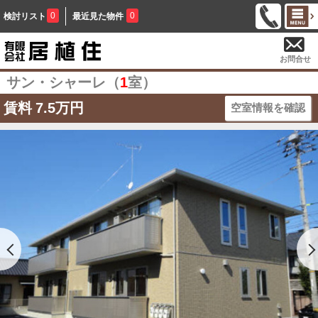
0
0
検討リスト
最近見た物件
お問合せ
サン・シャーレ（
1
室）
賃料
7.5万円
空室情報を確認