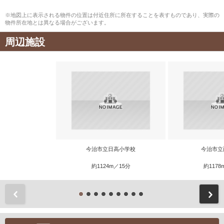
※地図上に表示される物件の位置は付近住所に所在することを表すものであり、実際の
物件所在地とは異なる場合がございます。
周辺施設
今治市立日高小学校
今治市立
約1124m／15分
約1178
前