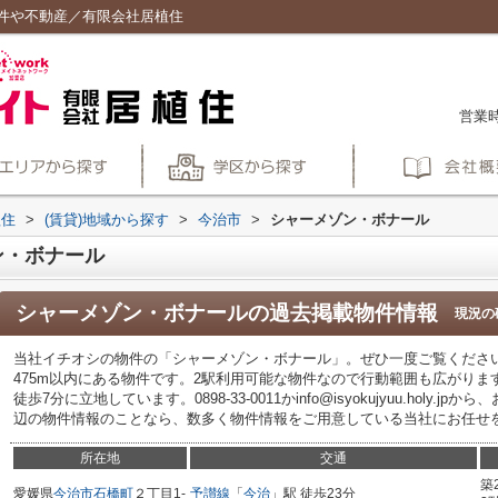
件や不動産／有限会社居植住
営業時
植住
>
(賃貸)地域から探す
>
今治市
>
シャーメゾン・ボナール
ン・ボナール
シャーメゾン・ボナール
の過去掲載物件情報
現況の
当社イチオシの物件の「シャーメゾン・ボナール」。ぜひ一度ご覧ください
475m以内にある物件です。2駅利用可能な物件なので行動範囲も広がり
徒歩7分に立地しています。0898-33-0011かinfo@isyokujyuu.hol
辺の物件情報のことなら、数多く物件情報をご用意している当社にお任せ
所在地
交通
築
愛媛県
今治市
石橋町
２丁目1-
予讃線
「
今治
」駅 徒歩23分