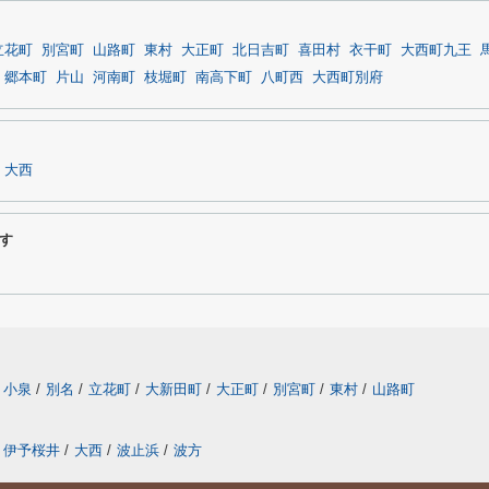
立花町
別宮町
山路町
東村
大正町
北日吉町
喜田村
衣干町
大西町九王
郷本町
片山
河南町
枝堀町
南高下町
八町西
大西町別府
大西
す
小泉
/
別名
/
立花町
/
大新田町
/
大正町
/
別宮町
/
東村
/
山路町
伊予桜井
/
大西
/
波止浜
/
波方