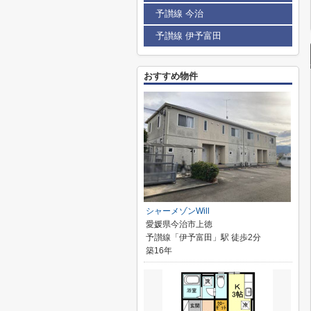
予讃線 今治
予讃線 伊予富田
おすすめ物件
シャーメゾンWill
愛媛県今治市上徳
予讃線「伊予富田」駅 徒歩2分
築16年