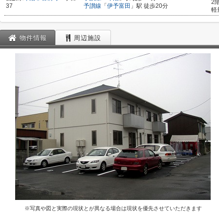
2
37
予讃線
「
伊予富田
」駅 徒歩20分
軽
物件情報
周辺施設
※写真や図と実際の現状とが異なる場合は現状を優先させていただきます