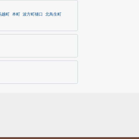
馬越町
本町
波方町樋口
北鳥生町