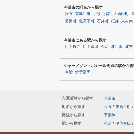
今治市の町名から探す
阿方
東鳥生町
小泉
別名
大新田町
常盤町
北高下町
石井町
桜井
東村南
今治市にある駅から探す
伊予桜井
伊予富田
今治
波止浜
波方
シャーメゾン・ボナール周辺の駅から探
今治
伊予富田
市区町村から探す
今治市
町名から探す
阿方
/
東鳥生町
/
路線から探す
予讃線
駅から探す
今治
/
伊予富田
/