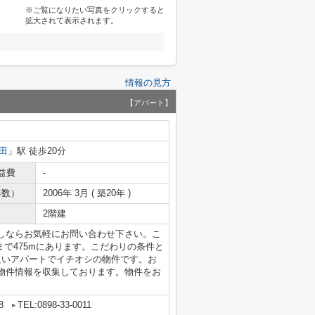
※ご覧になりたい写真をクリックすると
拡大されて表示されます。
情報の見方
【アパート】
田
」駅 徒歩20分
益費
-
年数）
2006年 3月 ( 築20年 )
2階建
しならお気軽にお問い合わせ下さい。こ
まで475mにあります。こだわりの条件と
良いアパートでイチオシの物件です。お
物件情報を収集しております。物件をお
8
TEL:0898-33-0011