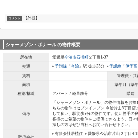
【外観】
コメント
シャーメゾン・ボナール
の物件概要
所在地
愛媛県
今治市
石橋町
２丁目1-37
予讃線
「
今治
」駅 徒歩23分
予讃線
「
伊予富
交通
賃料
-
管理費・共
面積
-
築年月（築
種別/構造
アパート / 軽量鉄骨
階建
「シャーメゾン・ボナール」の物件情報をお探
ちらの物件はセブンイレブン 今治片山3丁目店
備考
して多い、駅徒歩7分の物件です。使い勝手の
客様のご希望の物件をご提供できるよう、日々
探しの方はぜひ当社へお問い合わせ下さい。
有限会社居植住
愛媛県今治市片山２丁目4-1
取扱会社