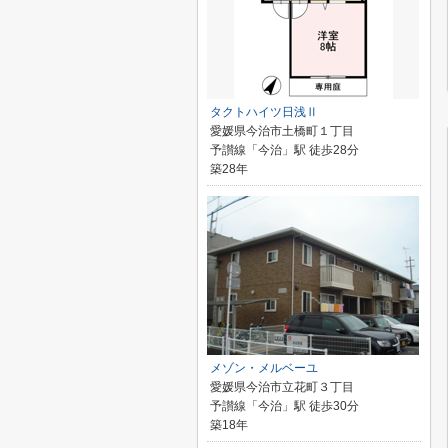
タクトハイツ日浅Ⅱ
愛媛県今治市土橋町１丁目
予讃線「今治」駅 徒歩28分
築28年
メゾン・メルベーユ
愛媛県今治市立花町３丁目
予讃線「今治」駅 徒歩30分
築18年