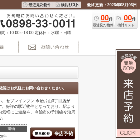
最終更新：2026年08月06日
00
00
件
件
最近見た物件
検討リスト
間：10:00～18:00
定休日：水曜・日曜
確認はお気軽にお問い合わせください。
。セブンイレブン 今治片山3丁目店が
ます。好評の駅近物件となっており、駅より
y.jpから、お気軽にご連絡を。今治市の予讃線今治周
を。
建物
20年