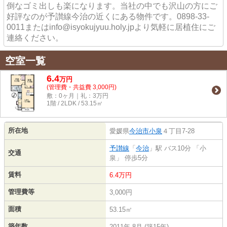
倒なゴミ出しも楽になります。当社の中でも沢山の方にご
好評なのが予讃線今治の近くにある物件です。0898-33-
0011またはinfo@isyokujyuu.holy.jpより気軽に居植住にご
連絡ください。
空室一覧
6.4
万
円
(管理費・共益費 3,000円)
敷：0ヶ月｜礼：3万円
1階 / 2LDK / 53.15㎡
所在地
愛媛県
今治市
小泉
４丁目7-28
予讃線
「
今治
」駅 バス10分 「小
交通
泉」 停歩5分
賃料
6.4万円
管理費等
3,000円
面積
53.15㎡
築年数
2011年 8月 (築15年)