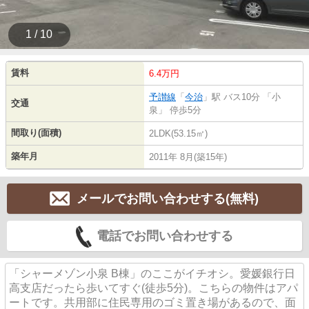
1 / 10
賃料
6.4万円
予讃線
「
今治
」駅 バス10分 「小
交通
泉」 停歩5分
間取り(面積)
2LDK(53.15㎡)
築年月
2011年 8月(築15年)
メールでお問い合わせする(無料)
電話でお問い合わせする
「シャーメゾン小泉 B棟」のここがイチオシ。愛媛銀行日
高支店だったら歩いてすぐ(徒歩5分)。こちらの物件はアパ
ートです。共用部に住民専用のゴミ置き場があるので、面