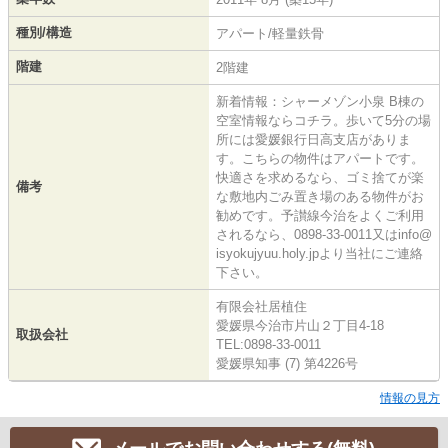
種別/構造
アパート/軽量鉄骨
階建
2階建
新着情報：シャーメゾン小泉 B棟の
空室情報ならコチラ。歩いて5分の場
所には愛媛銀行日高支店がありま
す。こちらの物件はアパートです。
快適さを求めるなら、ゴミ捨てが楽
備考
な敷地内ごみ置き場のある物件がお
勧めです。予讃線今治をよくご利用
されるなら、0898-33-0011又はinfo@
isyokujyuu.holy.jpより当社にご連絡
下さい。
有限会社居植住
愛媛県今治市片山２丁目4-18
取扱会社
TEL:0898-33-0011
愛媛県知事 (7) 第4226号
情報の見方