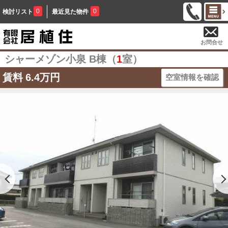
0
0
検討リスト
最近見た物件
お問合せ
シャーメゾン小泉 B棟（
1
室）
賃料
6.4万円
空室情報を確認