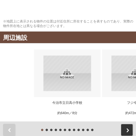
※地図上に表示される物件の位置は付近住所に所在することを表すものであり、実際の
物件所在地とは異なる場合がございます。
周辺施設
今治市立日高小学校
フジ
約640m／8分
約472
前