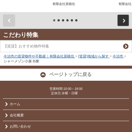
有限会社居植住
有限会
前
こだわり特集
【賃貸】おすすめ物件特集
今治市の賃貸物件や不動産｜有限会社居植住
>
(賃貸)地域から探す
>
今治市
>
シャーメゾン小泉 B棟
ページトップに戻る
営業時間:10:00～18:00
定休日:水曜・日曜
ホーム
会社概要
お問い合わせ