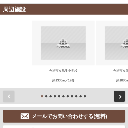
周辺施設
今治市立鳥生小学校
今治市立
約1333m／17分
約1888
前
メールでお問い合わせする(無料)