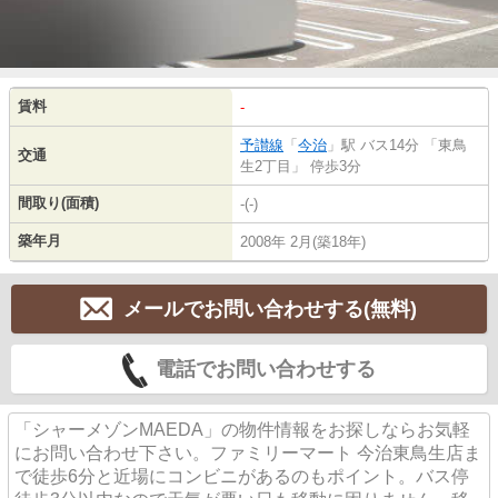
賃料
-
予讃線
「
今治
」駅 バス14分 「東鳥
交通
生2丁目」 停歩3分
間取り(面積)
-(-)
築年月
2008年 2月(築18年)
メールでお問い合わせする(無料)
電話でお問い合わせする
「シャーメゾンMAEDA」の物件情報をお探しならお気軽
にお問い合わせ下さい。ファミリーマート 今治東鳥生店ま
で徒歩6分と近場にコンビニがあるのもポイント。バス停