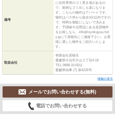
に住民専用のゴミ置き場があるの
で、面倒なゴミ出しも楽になりま
す。こちらの物件はアパートです。
物件はバス停から徒歩3分以内ですの
備考
で、時間を無駄にしないで済みま
す。予讃線今治周辺にある賃貸物件
をお探しなら、info@isyokujyuu.hol
y.jpにて居植住にご連絡下さい。お客
様に適した物件をご紹介いたしま
す。
有限会社居植住
愛媛県今治市片山２丁目4-18
取扱会社
TEL:0898-33-0011
愛媛県知事 (7) 第4226号
情報の見方
メールでお問い合わせする(無料)
電話でお問い合わせする