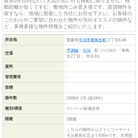
徒歩3分以内なので天気が悪い日も移動に困りません。移
動距離が短くてすむ、敷地内ごみ置き場です。賃貸物件を
探すなら、地域に密着した当社にお任せ下さい。お客様の
こだわりやご要望に合わせた物件や当社オススメの物件な
ど、多種多様な物件情報をご紹介いたします。
所在地
愛媛県
今治市
東鳥生町
２丁目6-46
予讃線
「
今治
」駅 バス14分 「東鳥
交通
生2丁目」 停歩3分
賃料
-
管理費等
-
面積
-
築年数
2008年 2月 (築18年)
種別/構造
アパート/軽量鉄骨
階建
2階建
こちらの物件からファミリーマート
今治東鳥生店まで436mです。共用部