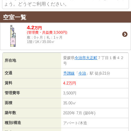
ょう。どうぞご利用ください。
空室一覧
4.2
万
円
(管理費・共益費 3,500円)
敷：0ヶ月｜礼：1ヶ月
1階 / 1K / 35.00㎡
愛媛県
今治市
大正町
７丁目１番４２
所在地
号
交通
予讃線
「
今治
」駅 徒歩21分
賃料
4.2万円
管理費等
3,500円
面積
35.00㎡
築年数
2020年 7月 (築6年)
種別/構造
アパート/木造