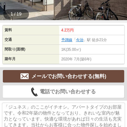
1 / 19
賃料
4.2万円
交通
予讃線
「
今治
」駅 徒歩21分
間取り(面積)
1K(35.00㎡)
築年月
2020年 7月(築6年)
メールでお問い合わせする(無料)
電話でお問い合わせする
「ジュネス」のここがイチオシ。アパートタイプのお部屋
です。令和2年築の物件となっており、きれいな室内が魅
力となっています。快適な環境があれば日々の生活も充実
してきます。当社からお客様に合った物件探しを始めまし