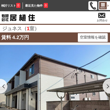
0
0
検討リスト
最近見た物件
お問合せ
ジュネス（
1
室）
賃料
4.2万円
空室情報を確認