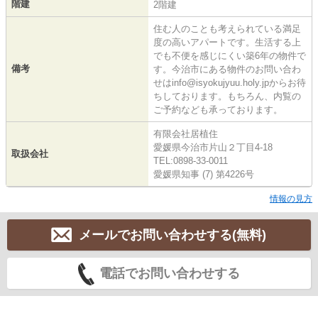
階建
2階建
住む人のことも考えられている満足
度の高いアパートです。生活する上
でも不便を感じにくい築6年の物件で
備考
す。今治市にある物件のお問い合わ
せはinfo@isyokujyuu.holy.jpからお待
ちしております。もちろん、内覧の
ご予約なども承っております。
有限会社居植住
愛媛県今治市片山２丁目4-18
取扱会社
TEL:0898-33-0011
愛媛県知事 (7) 第4226号
情報の見方
メールでお問い合わせする(無料)
電話でお問い合わせする