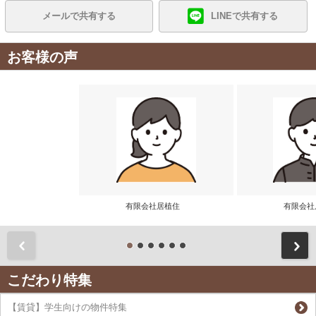
メールで共有する
LINEで共有する
お客様の声
有限会社居植住
有限会
前
こだわり特集
【賃貸】学生向けの物件特集