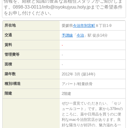
情報を、経験と知識の豊富な居植住スタッフがご紹介しま
す。0898-33-0011/info@isyokujyuu.holy.jpまでご希望条件
をお申し付けください。
所在地
愛媛県
今治市
別宮町
８丁目1-9
交通
予讃線
「
今治
」駅 徒歩14分
賃料
-
管理費等
-
面積
-
築年数
2012年 3月 (築14年)
種別/構造
アパート/軽量鉄骨
階建
2階建
ぜひ一度見ていただきたい、「セジ
ュールコート」です。家から379mの
ところに、薬や日用品を買うのに便
利なmac今治別宮店があります。良
好な陽当りが好評の、魅力溢れる一