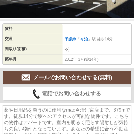
賃料
-
交通
予讃線
「
今治
」駅 徒歩14分
間取り(面積)
-(-)
築年月
2012年 3月(築14年)
メールでお問い合わせする(無料)
電話でお問い合わせする
薬や日用品を買うのに便利なmac今治別宮店まで、379mで
す。徒歩14分で駅へのアクセスが可能な物件です。こちら
の物件はアパートです。室内を明るく照らす陽射しが気持
ちの良い物件となっています。あなたの希望に合う不動産