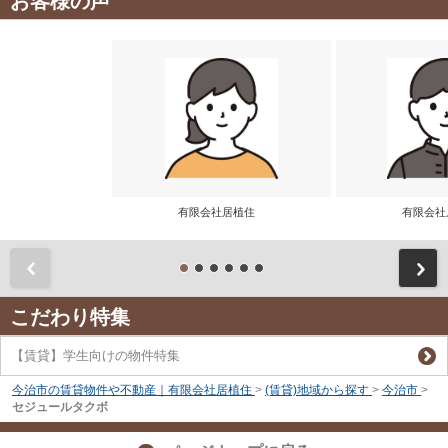
お客様の声
有限会社居植住
有限会
前
こだわり特集
【賃貸】学生向けの物件特集
今治市の賃貸物件や不動産｜有限会社居植住
>
(賃貸)地域から探す
>
今治市
>
セジュールタクボ