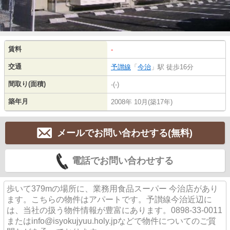
賃料
-
交通
予讃線
「
今治
」駅 徒歩16分
間取り(面積)
-(-)
築年月
2008年 10月(築17年)
メールでお問い合わせする(無料)
電話でお問い合わせする
歩いて379mの場所に、業務用食品スーパー 今治店があり
ます。こちらの物件はアパートです。予讃線今治近辺に
は、当社の扱う物件情報が豊富にあります。0898-33-0011
またはinfo@isyokujyuu.holy.jpなどで物件についてのご質