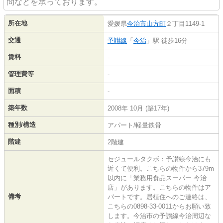
問などを承っております。
所在地
愛媛県
今治市
山方町
２丁目1149-1
交通
予讃線
「
今治
」駅 徒歩16分
賃料
-
管理費等
-
面積
-
築年数
2008年 10月 (築17年)
種別/構造
アパート/軽量鉄骨
階建
2階建
セジュールタクボ：予讃線今治にも
近くて便利。こちらの物件から379m
以内に「業務用食品スーパー 今治
店」があります。こちらの物件はア
備考
パートです。居植住へのご連絡は、
こちらの0898-33-0011からお願い致
します。今治市の予讃線今治周辺な