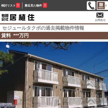
0
0
検討リスト
最近見た物件
お問合せ
セジュールタクボの過去掲載物件情報
賃料
***
万円