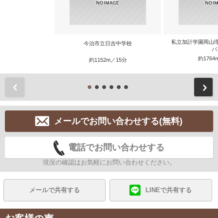
私立加計学園岡山
今治市立日吉中学校
パ
約1764
約1152m／15分
前
メールでお問い合わせする(無料)
電話でお問い合わせする
現況の確認はお気軽にお問い合わせください。
メールで共有する
LINEで共有する