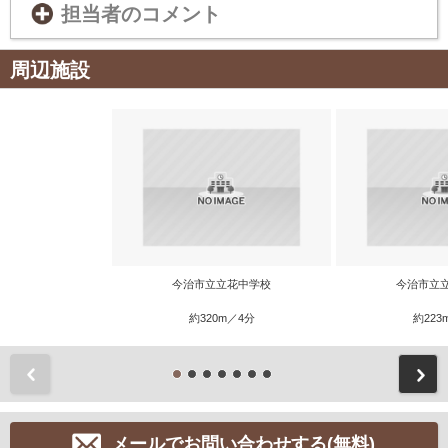
担当者のコメント
周辺施設
今治市立立花中学校
今治市立
約320m／4分
約223
前
メールでお問い合わせする(無料)