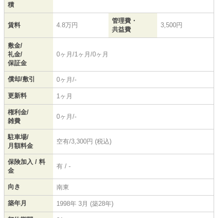
積
管理費・
賃料
4.8万円
3,500円
共益費
敷金/
礼金/
0ヶ月/1ヶ月/0ヶ月
保証金
償却/敷引
0ヶ月/-
更新料
1ヶ月
権利金/
0ヶ月/-
雑費
駐車場/
空有/3,300円 (税込)
月額料金
保険加入 / 料
有 / -
金
向き
南東
築年月
1998年 3月 (築28年)