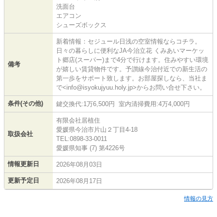
洗面台
エアコン
シューズボックス
新着情報：セジュール日浅の空室情報ならコチラ。
日々の暮らしに便利なJA今治立花 くみあいマーケッ
ト郷店(スーパー)まで4分で行けます。住みやすい環境
備考
が嬉しい賃貸物件です。予讃線今治付近での新生活の
第一歩をサポート致します。お部屋探しなら、当社ま
で<info@isyokujyuu.holy.jp>からお問い合せ下さい。
条件(その他)
鍵交換代:1万6,500円 室内清掃費用:4万4,000円
有限会社居植住
愛媛県今治市片山２丁目4-18
取扱会社
TEL:0898-33-0011
愛媛県知事 (7) 第4226号
情報更新日
2026年08月03日
更新予定日
2026年08月17日
情報の見方