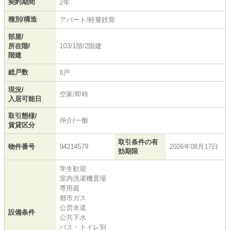
契約期間
2年
種別/構造
アパート/軽量鉄骨
部屋/
所在階/
103/1階/2階建
階建
総戸数
8戸
現況/
空家/即時
入居可能日
取引態様/
仲介/一般
賃貸区分
取引条件の有
物件番号
94214579
2026年08月17日
効期限
学生歓迎
室内洗濯機置場
専用庭
都市ガス
公営水道
設備条件
公共下水
バス・トイレ別