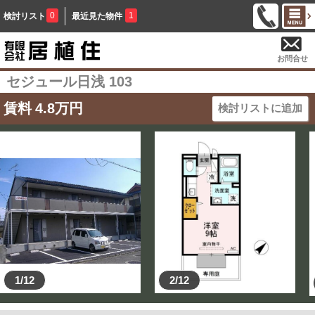
0
1
検討リスト
最近見た物件
お問合せ
セジュール日浅 103
賃料
4.8
万円
検討リストに追加
1/12
2/12