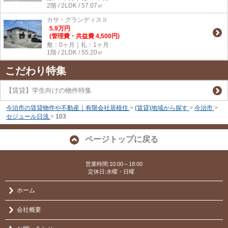
2階 / 2LDK / 57.07㎡
カサ・グランディスⅡ
5.9
万
円
(管理費・共益費 4,500円)
敷：0ヶ月｜礼：1ヶ月
1階 / 2LDK / 55.20㎡
こだわり特集
【賃貸】学生向けの物件特集
今治市の賃貸物件や不動産｜有限会社居植住
>
(賃貸)地域から探す
>
今治市
>
セジュール日浅
>
103
ページトップに戻る
営業時間:10:00～18:00
定休日:水曜・日曜
ホーム
会社概要