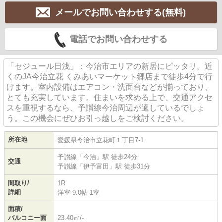
メールでお問い合わせする(無料)
電話でお問い合わせする
「セジュール日浅」：今治市エリアの新居にピッタリ。近
くのJA今治立花 くみあいマーケット郷店まで徒歩4分で行
けます。室内設備はエアコン・洗面台などが揃っており、
とても充実しています。住まいを求める上で、交通アクセ
スを重視するなら、予讃線今治周辺が適しているでしょ
う。この機会にぜひお引っ越しをご検討ください。
所在地
愛媛県
今治市
立花町
１丁目7-1
予讃線
「
今治
」駅 徒歩24分
交通
予讃線
「
伊予富田
」駅 徒歩31分
間取り/
1R
詳細
洋室 9.0帖 1室
面積/
バルコニー面
23.40㎡/-