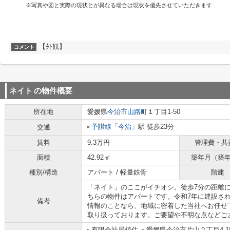
※写真や図と実際の現状とが異なる場合は現状を優先させていただきます
【外観】
コメント
ネイト
の物件概要
所在地
愛媛県
今治市
山路町
１丁目1-50
予讃線
「
今治
」駅 徒歩23分
交通
賃料
9.3万円
管理費・共
面積
42.92㎡
築年月（築
種別/構造
アパート / 軽量鉄骨
階建
「ネイト」のここがイチオシ。徒歩7分の距離
ちらの物件はアパートです。令和7年に建設さ
備考
情報のことなら、地域に密着した当社へお任せ
取り扱っております。ご要望や不明な点などご
有限会社居植住
愛媛県今治市片山２丁目4-1