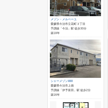
メゾン・メルベーユ
愛媛県今治市立花町３丁目
予讃線「今治」駅 徒歩30分
築18年
シャーメゾンWill
愛媛県今治市上徳
予讃線「伊予富田」駅 徒歩2分
築16年