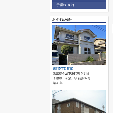
予讃線 今治
おすすめ物件
東門5丁目貸家
愛媛県今治市東門町５丁目
予讃線「今治」駅 徒歩32分
築38年