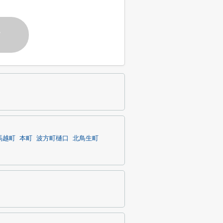
す
馬越町
本町
波方町樋口
北鳥生町