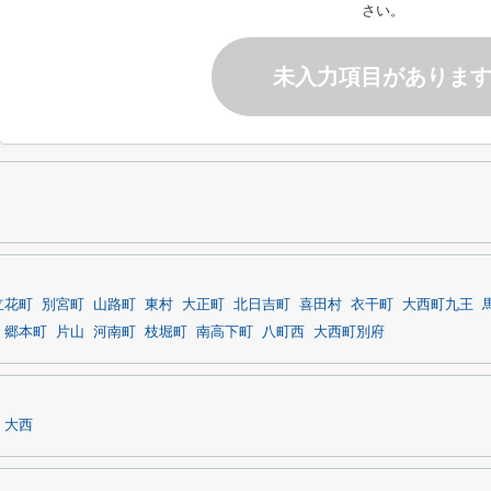
さい。
未入力項目がありま
立花町
別宮町
山路町
東村
大正町
北日吉町
喜田村
衣干町
大西町九王
郷本町
片山
河南町
枝堀町
南高下町
八町西
大西町別府
大西