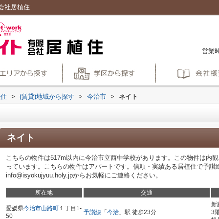
会社居植住
営業時
植住
>
(賃貸)地域から探す
>
今治市
>
ネイト
ネイト
こちらの物件は517m以内に今治市立西中学校があります。この物件は内観
っています。こちらの物件はアパートです。信頼・実績ある居植住で予讃線今治周
info@isyokujyuu.holy.jpからお気軽にご連絡ください。
所在地
交通
新
愛媛県
今治市
山路町
１丁目1-
予讃線
「
今治
」駅 徒歩23分
3
50