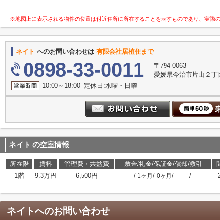
※地図上に表示される物件の位置は付近住所に所在することを表すものであり、実際
ネイト
へのお問い合わせは
有限会社居植住まで
0898-33-0011
〒794-0063
愛媛県今治市片山２丁目
10:00～18:00 定休日:水曜・日曜
ネイト
の空室情報
所在階
賃料
管理費・共益費
敷金/礼金/保証金/償却/敷引
1階
9.3万円
6,500円
/
/
/
/
-
1ヶ月
0ヶ月
-
-
ネイト
へのお問い合わせ