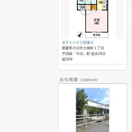
タクトハイツ日浅Ⅱ
愛媛県今治市土橋町１丁目
予讃線「今治」駅 徒歩28分
築28年