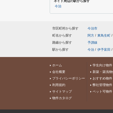
ネイト周辺の駅から探す
今治
市区町村から探す
今治市
町名から探す
阿方
/
東鳥生町
/
路線から探す
予讃線
駅から探す
今治
/
伊予富田
/
ホーム
学生向け物件
会社概要
新築・築浅物
プライバシーポリシー
おすすめ物件
利用規約
弊社管理物件
サイトマップ
ペット可物件
物件カタログ