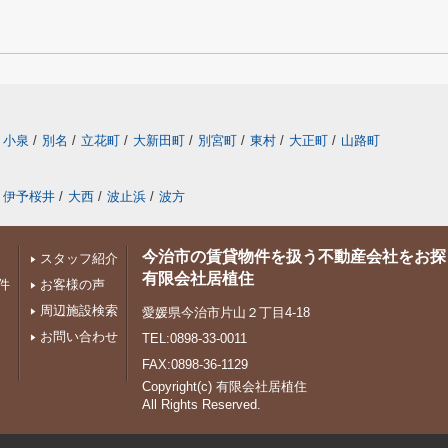
小泉
/
別名
/
立花町
/
大新田町
/
別宮町
/
東村
/
大正町
/
山路町
伊予桜井
/
大西
/
波止浜
/
波方
今治市の賃貸物件を扱う不動産会社をお探
スタッフ紹介
有限会社居植住
件
お客様の声
周辺施設検索
愛媛県今治市片山２丁目4-18
お問い合わせ
TEL:0898-33-0011
FAX:0898-36-1129
Copyright(c) 有限会社居植住
All Rights Reserved.