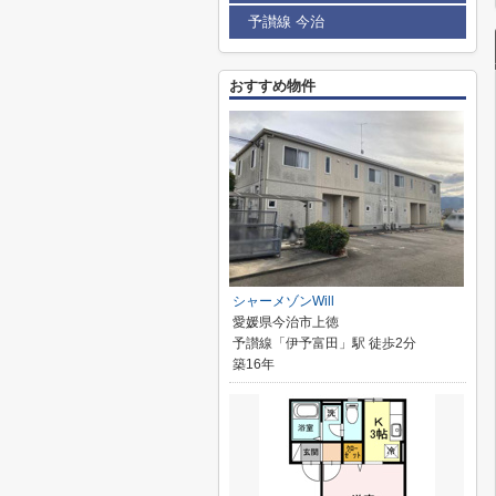
予讃線 今治
おすすめ物件
シャーメゾンWill
愛媛県今治市上徳
予讃線「伊予富田」駅 徒歩2分
築16年