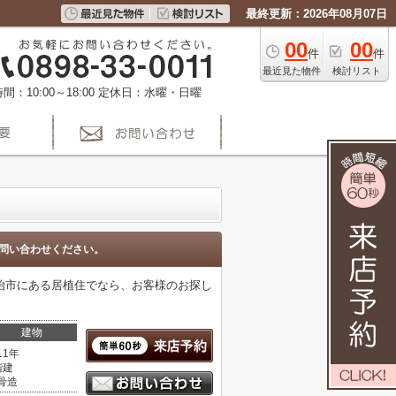
最終更新：2026年08月07日
00
00
件
件
最近見た物件
検討リスト
間：10:00～18:00
定休日：水曜・日曜
問い合わせください。
治市にある居植住でなら、お客様のお探し
。
建物
11年
階建
骨造