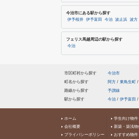
今治市にある駅から探す
伊予桜井
伊予富田
今治
波止浜
波方
フェリス馬越周辺の駅から探す
今治
市区町村から探す
今治市
町名から探す
阿方
/
東鳥生町
/
路線から探す
予讃線
駅から探す
今治
/
伊予富田
/
ホーム
学生向け物件
会社概要
新築・築浅物
プライバシーポリシー
おすすめ物件