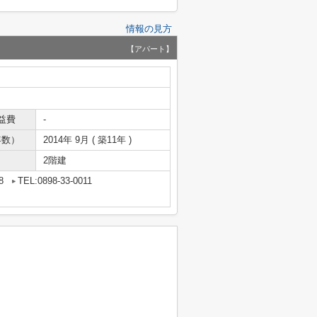
情報の見方
【アパート】
益費
-
年数）
2014年 9月 ( 築11年 )
2階建
8
TEL:0898-33-0011