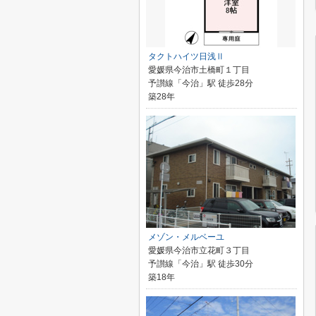
タクトハイツ日浅Ⅱ
愛媛県今治市土橋町１丁目
予讃線「今治」駅 徒歩28分
築28年
メゾン・メルベーユ
愛媛県今治市立花町３丁目
予讃線「今治」駅 徒歩30分
築18年