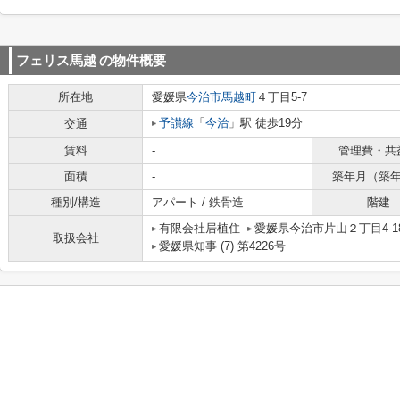
フェリス馬越
の物件概要
所在地
愛媛県
今治市
馬越町
４丁目5-7
予讃線
「
今治
」駅 徒歩19分
交通
賃料
-
管理費・共
面積
-
築年月（築
種別/構造
アパート / 鉄骨造
階建
有限会社居植住
愛媛県今治市片山２丁目4-1
取扱会社
愛媛県知事 (7) 第4226号