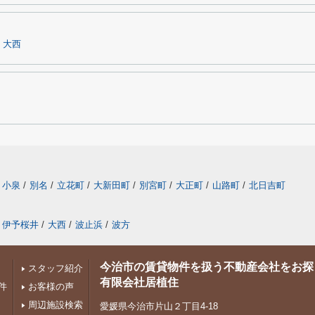
大西
小泉
/
別名
/
立花町
/
大新田町
/
別宮町
/
大正町
/
山路町
/
北日吉町
伊予桜井
/
大西
/
波止浜
/
波方
今治市の賃貸物件を扱う不動産会社をお探
スタッフ紹介
有限会社居植住
件
お客様の声
周辺施設検索
愛媛県今治市片山２丁目4-18