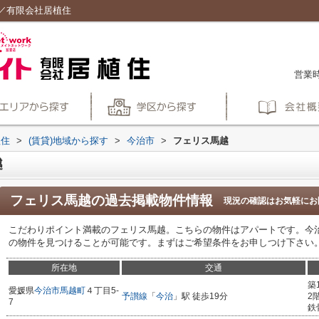
／有限会社居植住
営業時
植住
>
(賃貸)地域から探す
>
今治市
>
フェリス馬越
越
フェリス馬越
の過去掲載物件情報
現況の確認はお気軽にお
こだわりポイント満載のフェリス馬越。こちらの物件はアパートです。今
の物件を見つけることが可能です。まずはご希望条件をお申しつけ下さい
所在地
交通
築
愛媛県
今治市
馬越町
４丁目5-
予讃線
「
今治
」駅 徒歩19分
2
7
鉄