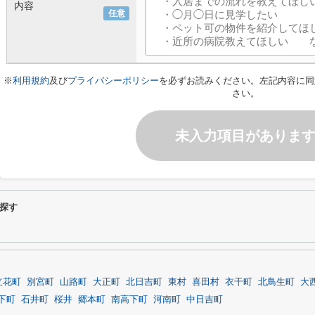
内容
任意
※
利用規約
及び
プライバシーポリシー
を必ずお読みください。左記内容に同
さい。
未入力項目がありま
探す
立花町
別宮町
山路町
大正町
北日吉町
東村
喜田村
衣干町
北鳥生町
大
下町
石井町
桜井
郷本町
南高下町
河南町
中日吉町