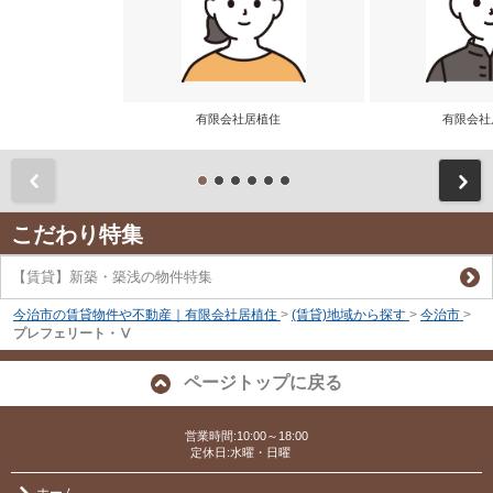
有限会社居植住
有限会
前
こだわり特集
【賃貸】新築・築浅の物件特集
今治市の賃貸物件や不動産｜有限会社居植住
>
(賃貸)地域から探す
>
今治市
>
プレフェリート・Ⅴ
ページトップに戻る
営業時間:10:00～18:00
定休日:水曜・日曜