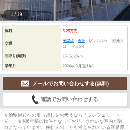
1 / 19
賃料
5.25万円
予讃線
「
今治
」駅 バス4分 「鯉池入
交通
口」 停歩5分
間取り(面積)
1R(32.23㎡)
築年月
2024年 9月(築1年)
メールでお問い合わせする(無料)
電話でお問い合わせする
今治駅周辺への引っ越しをお考えなら「プレフェリート・
Ⅴ」。令和6年築の物件となっており、きれいな室内が魅
力となっています。住む人のことも考えられている満足度