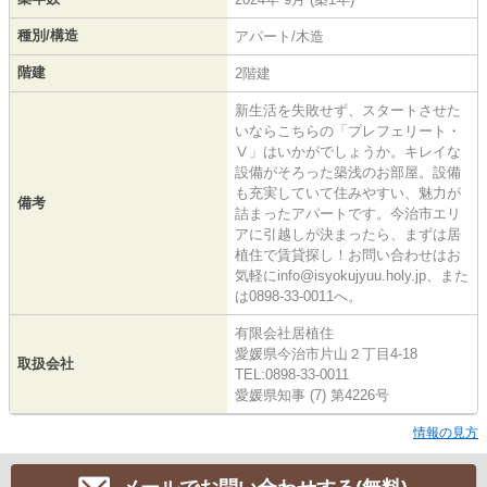
種別/構造
アパート/木造
階建
2階建
新生活を失敗せず、スタートさせた
いならこちらの「プレフェリート・
Ⅴ」はいかがでしょうか。キレイな
設備がそろった築浅のお部屋。設備
も充実していて住みやすい、魅力が
備考
詰まったアパートです。今治市エリ
アに引越しが決まったら、まずは居
植住で賃貸探し！お問い合わせはお
気軽にinfo@isyokujyuu.holy.jp、また
は0898-33-0011へ。
有限会社居植住
愛媛県今治市片山２丁目4-18
取扱会社
TEL:0898-33-0011
愛媛県知事 (7) 第4226号
情報の見方