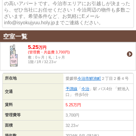
の高いアパートです。今治市エリアにお引越しが決まった
ら、ぜひ当社にお任せください！今治周辺の物件も多数ご
ざいます。希望条件など、お気軽にEメール
info@isyokujyuu.holy.jpまでご連絡ください。
空室一覧
5.25
万
円
(管理費・共益費 3,700円)
敷：0ヶ月｜礼：1ヶ月
1階 / 1R / 32.23㎡
所在地
愛媛県
今治市
鯉池町
２丁目２番４号
予讃線
「
今治
」駅 バス4分 「鯉池入
交通
口」 停歩5分
賃料
5.25万円
管理費等
3,700円
面積
32.23㎡
築年数
2024年 9月 (築1年)