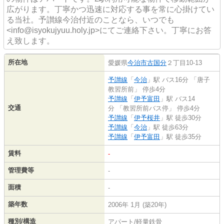
広がります。丁寧かつ迅速に対応する事を常に心掛けてい
る当社。予讃線今治付近のことなら、いつでも
<info@isyokujyuu.holy.jp>にてご連絡下さい。丁寧にお答
え致します。
所在地
愛媛県
今治市
古国分
２丁目10-13
予讃線
「
今治
」駅 バス16分 「唐子
教習所前」 停歩4分
予讃線
「
伊予富田
」駅 バス14
交通
分 「教習所前バス停」 停歩4分
予讃線
「
伊予桜井
」駅 徒歩30分
予讃線
「
今治
」駅 徒歩63分
予讃線
「
伊予富田
」駅 徒歩35分
賃料
-
管理費等
-
面積
-
築年数
2006年 1月 (築20年)
種別/構造
アパート/軽量鉄骨