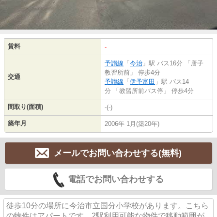
賃料
-
予讃線
「
今治
」駅 バス16分 「唐子
教習所前」 停歩4分
交通
予讃線
「
伊予富田
」駅 バス14
分 「教習所前バス停」 停歩4分
間取り(面積)
-(-)
築年月
2006年 1月(築20年)
メールでお問い合わせする(無料)
電話でお問い合わせする
徒歩10分の場所に今治市立国分小学校があります。こちら
の物件はアパートです。2駅利用可能な物件で移動範囲が