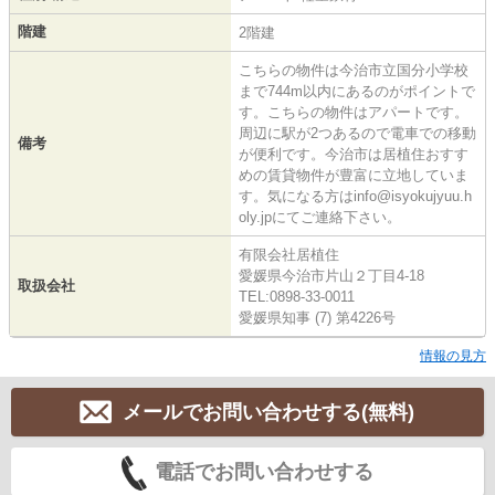
階建
2階建
こちらの物件は今治市立国分小学校
まで744m以内にあるのがポイントで
す。こちらの物件はアパートです。
周辺に駅が2つあるので電車での移動
備考
が便利です。今治市は居植住おすす
めの賃貸物件が豊富に立地していま
す。気になる方はinfo@isyokujyuu.h
oly.jpにてご連絡下さい。
有限会社居植住
愛媛県今治市片山２丁目4-18
取扱会社
TEL:0898-33-0011
愛媛県知事 (7) 第4226号
情報の見方
メールでお問い合わせする(無料)
電話でお問い合わせする