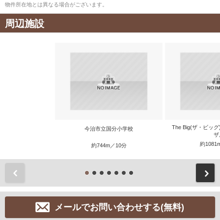
物件所在地とは異なる場合がございます。
周辺施設
The Big(ザ・ビ
今治市立国分小学校
ザ
約1081
約744m／10分
前
メールでお問い合わせする(無料)