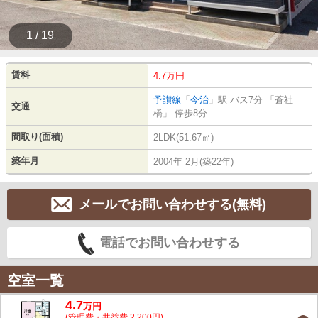
1 / 19
賃料
4.7万円
予讃線
「
今治
」駅 バス7分 「蒼社
交通
橋」 停歩8分
間取り(面積)
2LDK(51.67㎡)
築年月
2004年 2月(築22年)
メールでお問い合わせする(無料)
電話でお問い合わせする
空室一覧
4.7
万
円
(管理費・共益費 2,200円)