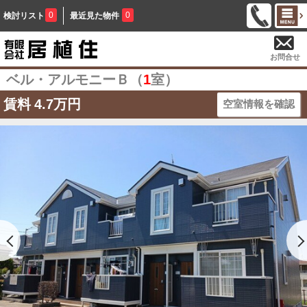
0
0
検討リスト
最近見た物件
お問合せ
ベル・アルモニーＢ（
1
室）
賃料
4.7万円
空室情報を確認