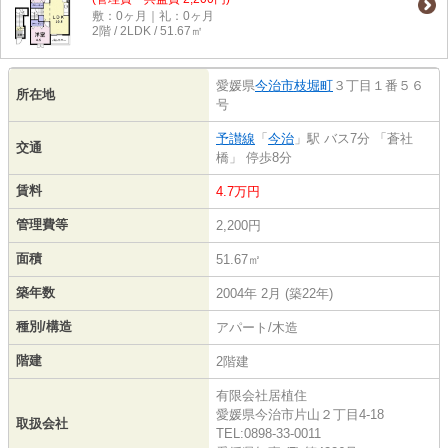
敷：0ヶ月｜礼：0ヶ月
2階 / 2LDK / 51.67㎡
愛媛県
今治市
枝堀町
３丁目１番５６
所在地
号
予讃線
「
今治
」駅 バス7分 「蒼社
交通
橋」 停歩8分
賃料
4.7万円
管理費等
2,200円
面積
51.67㎡
築年数
2004年 2月 (築22年)
種別/構造
アパート/木造
階建
2階建
有限会社居植住
愛媛県今治市片山２丁目4-18
取扱会社
TEL:0898-33-0011