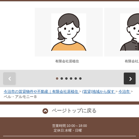
有限会社居植住
有限会
前
今治市の賃貸物件や不動産｜有限会社居植住
>
(賃貸)地域から探す
>
今治市
>
ベル・アルモニーＢ
ページトップに戻る
営業時間:10:00～18:00
定休日:水曜・日曜