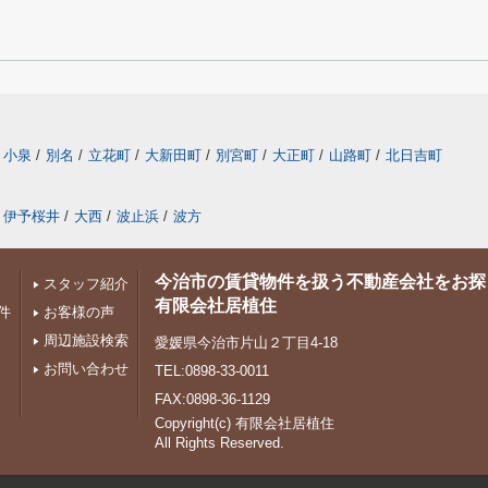
小泉
/
別名
/
立花町
/
大新田町
/
別宮町
/
大正町
/
山路町
/
北日吉町
伊予桜井
/
大西
/
波止浜
/
波方
今治市の賃貸物件を扱う不動産会社をお探
スタッフ紹介
有限会社居植住
件
お客様の声
周辺施設検索
愛媛県今治市片山２丁目4-18
お問い合わせ
TEL:0898-33-0011
FAX:0898-36-1129
Copyright(c) 有限会社居植住
All Rights Reserved.