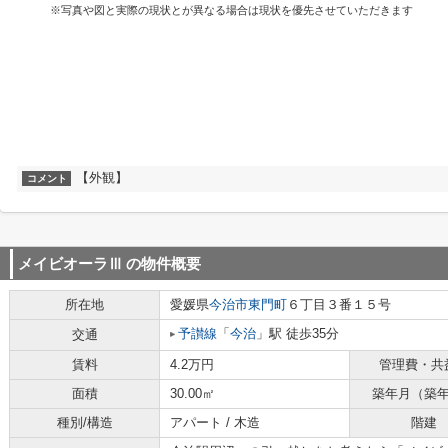
※写真や図と実際の現状とが異なる場合は現状を優先させていただきます
【外観】
コメント
メイビオーラⅢ
の物件概要
所在地
愛媛県
今治市
東門町
６丁目３番１５号
予讃線
「
今治
」駅 徒歩35分
交通
賃料
4.2万円
管理費・共
面積
30.00㎡
築年月（築
種別/構造
アパート / 木造
階建