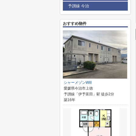
予讃線 今治
おすすめ物件
シャーメゾンWill
愛媛県今治市上徳
予讃線「伊予富田」駅 徒歩2分
築16年