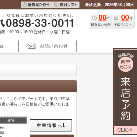
最終更新：2026年08月08日
00
00
件
件
最近見た物件
検討リスト
間：10:00～18:00
定休日：水曜・日曜
、こちらのアパートです。平成29年築
り良い暮らしを居植住がご提供いたしま
建物
空室情報へ
9年
階建