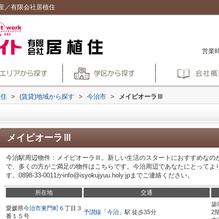
産／有限会社居植住
営業時
植住
>
(賃貸)地域から探す
>
今治市
>
メイビオーラⅢ
メイビオーラⅢ
今治駅周辺物件：メイビオーラⅢ。新しい生活のスタートにおすすめなのが
で、多くの方がご満足の物件はこちらです。今治周辺であなたにとってよ
す。0898-33-0011かinfo@isyokujyuu.holy.jpまでご連絡ください。
所在地
交通
築
愛媛県
今治市
東門町
６丁目３
予讃線
「
今治
」駅 徒歩35分
2
番１５号