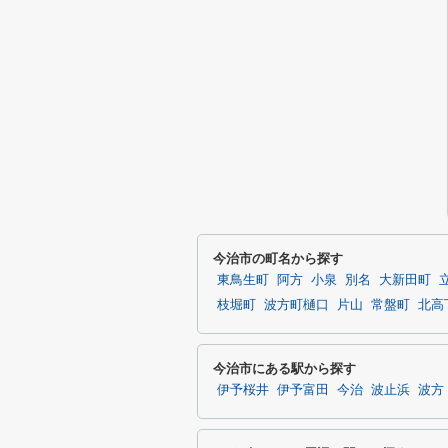
今治市の町名から探す
東鳥生町
阿方
小泉
別名
大新田町
枝堀町
波方町樋口
片山
常盤町
北高
今治市にある駅から探す
伊予桜井
伊予富田
今治
波止浜
波方