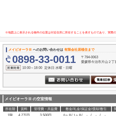
※地図上に表示される物件の位置は付近住所に所在することを表すものであり、実際
メイビオーラⅢ
へのお問い合わせは
有限会社居植住まで
0898-33-0011
〒794-0063
愛媛県今治市片山２丁目
10:00～18:00 定休日:水曜・日曜
メイビオーラⅢ
の空室情報
所在階
賃料
管理費・共益費
敷金/礼金/保証金/償却/敷引
1階
4.2万円
3,500円
/
/
/
/
0ヶ月
1ヶ月
-
-
-