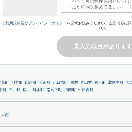
※
利用規約
及び
プライバシーポリシー
を必ずお読みください。左記内容に同
さい。
未入力項目がありま
立花町
別宮町
山路町
大正町
北日吉町
東村
喜田村
衣干町
北鳥生町
大
下町
石井町
桜井
郷本町
南高下町
河南町
中日吉町
大西