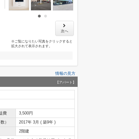
次へ
※ご覧になりたい写真をクリックすると
拡大されて表示されます。
情報の見方
【アパート】
益費
3,500円
年数）
2017年 3月 ( 築9年 )
2階建