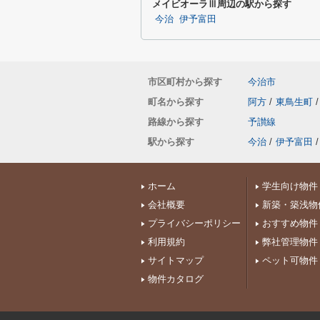
メイビオーラⅢ周辺の駅から探す
今治
伊予富田
市区町村から探す
今治市
町名から探す
阿方
/
東鳥生町
/
路線から探す
予讃線
駅から探す
今治
/
伊予富田
/
ホーム
学生向け物件
会社概要
新築・築浅物
プライバシーポリシー
おすすめ物件
利用規約
弊社管理物件
サイトマップ
ペット可物件
物件カタログ