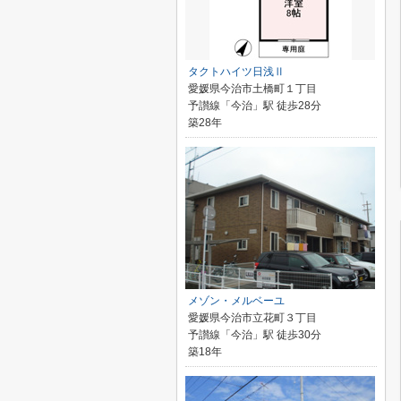
タクトハイツ日浅Ⅱ
愛媛県今治市土橋町１丁目
予讃線「今治」駅 徒歩28分
築28年
メゾン・メルベーユ
愛媛県今治市立花町３丁目
予讃線「今治」駅 徒歩30分
築18年