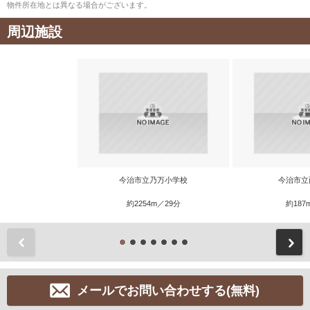
物件所在地とは異なる場合がございます。
周辺施設
今治市立乃万小学校
今治市立
約2254m／29分
約187
前
メールでお問い合わせする(無料)