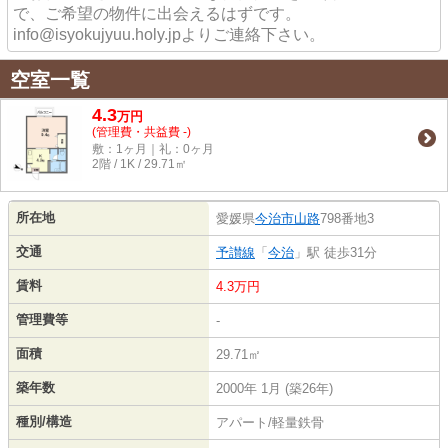
で、ご希望の物件に出会えるはずです。
info@isyokujyuu.holy.jpよりご連絡下さい。
空室一覧
4.3
万
円
(管理費・共益費 -)
敷：1ヶ月｜礼：0ヶ月
2階 / 1K / 29.71㎡
所在地
愛媛県
今治市
山路
798番地3
交通
予讃線
「
今治
」駅 徒歩31分
賃料
4.3万円
管理費等
-
面積
29.71㎡
築年数
2000年 1月 (築26年)
種別/構造
アパート/軽量鉄骨