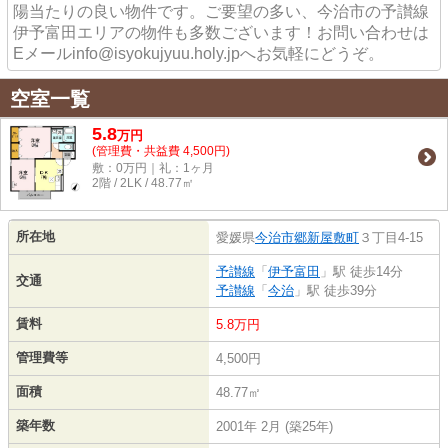
陽当たりの良い物件です。ご要望の多い、今治市の予讃線
伊予富田エリアの物件も多数ございます！お問い合わせは
Eメールinfo@isyokujyuu.holy.jpへお気軽にどうぞ。
空室一覧
5.8
万
円
(管理費・共益費 4,500円)
敷：0万円｜礼：1ヶ月
2階 / 2LK / 48.77㎡
所在地
愛媛県
今治市
郷新屋敷町
３丁目4-15
予讃線
「
伊予富田
」駅 徒歩14分
交通
予讃線
「
今治
」駅 徒歩39分
賃料
5.8万円
管理費等
4,500円
面積
48.77㎡
築年数
2001年 2月 (築25年)