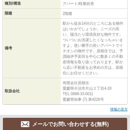
種別/構造
アパート/軽量鉄骨
階建
2階建
駅から徒歩14分のところにある物件
はいかがでしょうか。ニーズの高
い、陽当たり環境良好な物件です。
ついついお洗濯したくなっちゃいま
すよ。使い勝手の良いアパートでイ
備考
チオシの物件です。居植住では、予
讃線伊予富田を中心に数多くの不動
産情報を取り扱っております。駅か
ら近い不動産をお求めの方は、居植
住にお任せください。
有限会社居植住
愛媛県今治市片山２丁目4-18
取扱会社
TEL:0898-33-0011
愛媛県知事 (7) 第4226号
情報の見方
メールでお問い合わせする(無料)