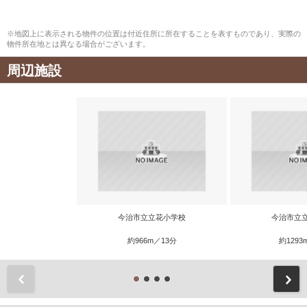
※地図上に表示される物件の位置は付近住所に所在することを表すものであり、実際の
物件所在地とは異なる場合がございます。
周辺施設
今治市立立花小学校
今治市立
約966m／13分
約1293
前