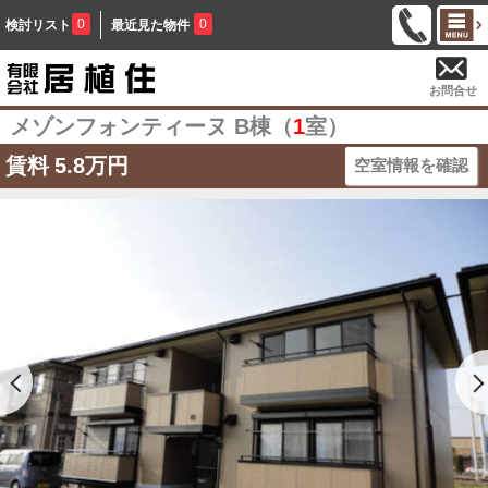
0
0
検討リスト
最近見た物件
お問合せ
メゾンフォンティーヌ B棟（
1
室）
賃料
5.8万円
空室情報を確認