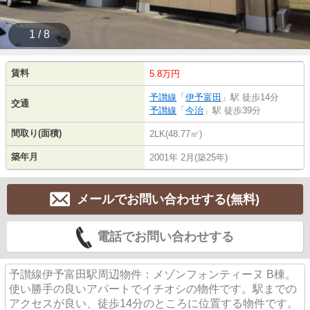
1 / 8
賃料
5.8万円
予讃線
「
伊予富田
」駅 徒歩14分
交通
予讃線
「
今治
」駅 徒歩39分
間取り(面積)
2LK(48.77㎡)
築年月
2001年 2月(築25年)
メールでお問い合わせする(無料)
電話でお問い合わせする
予讃線伊予富田駅周辺物件：メゾンフォンティーヌ B棟。
使い勝手の良いアパートでイチオシの物件です。駅までの
アクセスが良い、徒歩14分のところに位置する物件です。