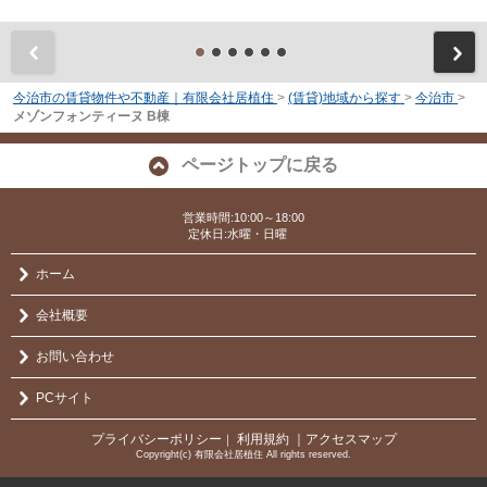
前
今治市の賃貸物件や不動産｜有限会社居植住
>
(賃貸)地域から探す
>
今治市
>
メゾンフォンティーヌ B棟
ページトップに戻る
営業時間:10:00～18:00
定休日:水曜・日曜
ホーム
会社概要
お問い合わせ
PCサイト
プライバシーポリシー
利用規約
｜アクセスマップ
｜
Copyright(c) 有限会社居植住 All rights reserved.