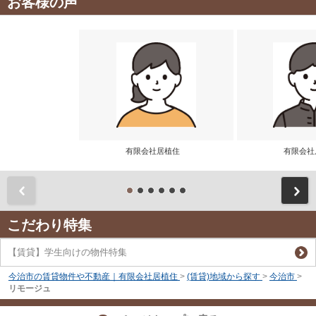
お客様の声
有限会社居植住
有限会
前
こだわり特集
【賃貸】学生向けの物件特集
今治市の賃貸物件や不動産｜有限会社居植住
>
(賃貸)地域から探す
>
今治市
>
リモージュ