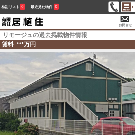
0
0
検討リスト
最近見た物件
お問合せ
リモージュの過去掲載物件情報
賃料
***
万円