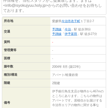
件情報を、当社スタッフがご提案致します。まずは
<info@isyokujyuu.holy.jp>からのお問い合わせをお待ちし
ております。
所在地
愛媛県
今治市
衣干町
１丁目2-7
予讃線
「
今治
」駅 徒歩38分
交通
予讃線
「
伊予富田
」駅 徒歩27分
賃料
-
管理費等
-
面積
-
築年数
2004年 8月 (築22年)
種別/構造
アパート/軽量鉄骨
階建
2階建
伊予銀行鳥生支店が物件から467mの
ところにあります。こちらの物件は
アパートです。居植住がお届けする
備考
今治市エリアの物件に関する事な