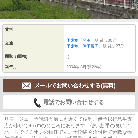
賃料
-
予讃線
「
今治
」駅 徒歩38分
交通
予讃線
「
伊予富田
」駅 徒歩27分
間取り(面積)
-(-)
築年月
2004年 8月(築22年)
メールでお問い合わせする(無料)
電話でお問い合わせする
リモージュ：予讃線今治にも近くて便利。伊予銀行鳥生支
店が歩いて467mのところにあります。使い勝手の良いア
パートでイチオシの物件です。予讃線今治付近で素敵な物