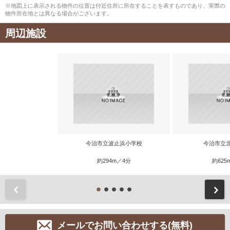
※地図上に表示される物件の位置は付近住所に所在することを表すものであり、実際の
物件所在地とは異なる場合がございます。
周辺施設
今治市立波止浜小学校
今治市立
約294m／4分
約625
前
メールでお問い合わせする(無料)