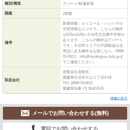
種別/構造
アパート/軽量鉄骨
階建
2階建
新着情報：ルミエール・ハシハマの
空室情報ならコチラ。こちらの物件
は625m以内に今治市立北郷中学校が
あります。こちらの物件はアパート
備考
です。今治市エリアの予讃線波止浜
周辺にある物件をお探しなら、0898-
33-0011、info@isyokujyuu.holy.jpま
でご連絡ください。
有限会社居植住
愛媛県今治市片山２丁目4-18
取扱会社
TEL:0898-33-0011
愛媛県知事 (7) 第4226号
情報の見方
メールでお問い合わせする(無料)
電話でお問い合わせする