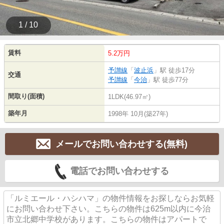
1 / 10
賃料
5.2万円
予讃線
「
波止浜
」駅 徒歩17分
交通
予讃線
「
今治
」駅 徒歩77分
間取り(面積)
1LDK(46.97㎡)
築年月
1998年 10月(築27年)
メールでお問い合わせする(無料)
電話でお問い合わせする
「ルミエール・ハシハマ」の物件情報をお探しならお気軽
にお問い合わせ下さい。こちらの物件は625m以内に今治
市立北郷中学校があります。こちらの物件はアパートで