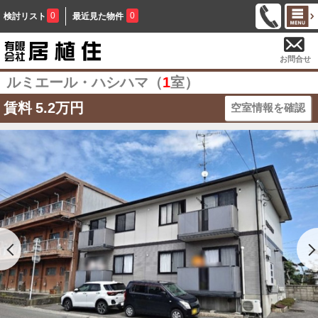
0
0
検討リスト
最近見た物件
お問合せ
ルミエール・ハシハマ（
1
室）
賃料
5.2万円
空室情報を確認