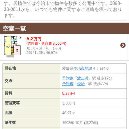
す。居植住では今治市で物件を数多く公開中です。0898-
33-0011から、いつでも物件に関するご連絡を承っており
ます。
空室一覧
5.2
万
円
(管理費・共益費 3,500円)
敷：0ヶ月｜礼：1ヶ月
2階 / 1LDK / 46.97㎡
所在地
愛媛県
今治市
地堀
４丁目4-8
予讃線
「
波止浜
」駅 徒歩17分
交通
予讃線
「
今治
」駅 徒歩77分
賃料
5.2万円
管理費等
3,500円
面積
46.97㎡
築年数
1998年 10月 (築27年)