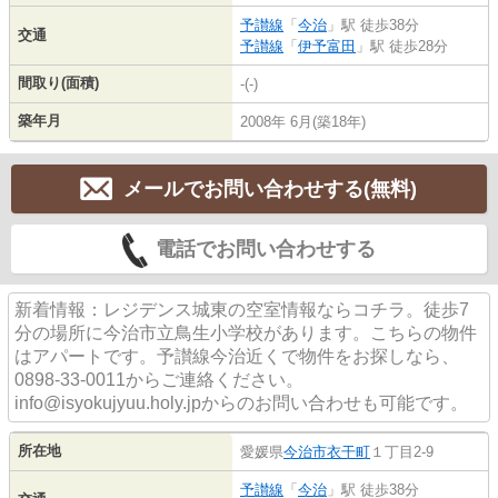
予讃線
「
今治
」駅 徒歩38分
交通
予讃線
「
伊予富田
」駅 徒歩28分
間取り(面積)
-(-)
築年月
2008年 6月(築18年)
メールでお問い合わせする(無料)
電話でお問い合わせする
新着情報：レジデンス城東の空室情報ならコチラ。徒歩7
分の場所に今治市立鳥生小学校があります。こちらの物件
はアパートです。予讃線今治近くで物件をお探しなら、
0898-33-0011からご連絡ください。
info@isyokujyuu.holy.jpからのお問い合わせも可能です。
所在地
愛媛県
今治市
衣干町
１丁目2-9
予讃線
「
今治
」駅 徒歩38分