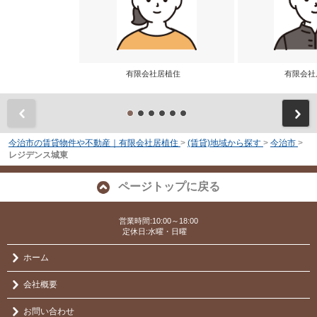
有限会社居植住
有限会
前
今治市の賃貸物件や不動産｜有限会社居植住
>
(賃貸)地域から探す
>
今治市
>
レジデンス城東
ページトップに戻る
営業時間:10:00～18:00
定休日:水曜・日曜
ホーム
会社概要
お問い合わせ