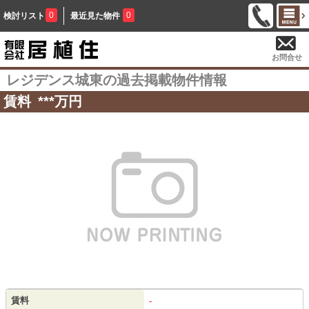
0
0
検討リスト
最近見た物件
お問合せ
レジデンス城東の過去掲載物件情報
賃料
***
万円
賃料
-