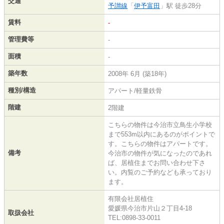
交通
予讃線
「
伊予富田
」駅 徒歩28分
賃料
-
管理費等
-
面積
-
築年数
2008年 6月 (築18年)
種別/構造
アパート/軽量鉄骨
階建
2階建
こちらの物件は今治市立鳥生小学校
まで553m以内にあるのがポイントで
す。こちらの物件はアパートです。
備考
今治市の物件が気になったのであれ
ば、居植住までお問い合わせ下さ
い。内覧のご予約なども承っており
ます。
有限会社居植住
愛媛県今治市片山２丁目4-18
取扱会社
TEL:0898-33-0011