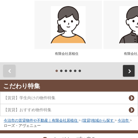
有限会社居植住
有限会
前
こだわり特集
【賃貸】学生向けの物件特集
【賃貸】おすすめ物件特集
今治市の賃貸物件や不動産｜有限会社居植住
>
(賃貸)地域から探す
>
今治市
>
ローズ・アヴェニュー