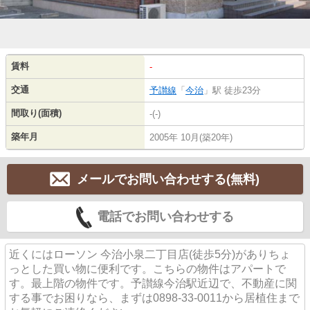
賃料
-
交通
予讃線
「
今治
」駅 徒歩23分
間取り(面積)
-(-)
築年月
2005年 10月(築20年)
メールでお問い合わせする(無料)
電話でお問い合わせする
近くにはローソン 今治小泉二丁目店(徒歩5分)がありちょ
っとした買い物に便利です。こちらの物件はアパートで
す。最上階の物件です。予讃線今治駅近辺で、不動産に関
する事でお困りなら、まずは0898-33-0011から居植住まで