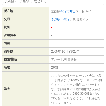
お気軽にご連絡ください。
所在地
愛媛県
今治市
片山
２丁目8-27
交通
予讃線
「
今治
」駅 徒歩23分
賃料
-
管理費等
-
面積
-
築年数
2005年 10月 (築20年)
種別/構造
アパート/軽量鉄骨
階建
2階建
こちらの物件からローソン 今治小泉
二丁目店まで368mです。最上階の物
件です。こちらの物件はアパートで
備考
す。予讃線今治周辺の物件なら居植
住にご連絡を。0898-33-0011からい
つでもご依頼をどうぞ。ご来店をお
待ちしてます。