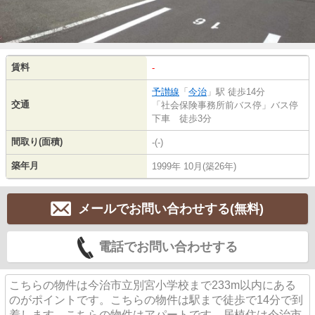
賃料
-
予讃線
「
今治
」駅 徒歩14分
交通
「社会保険事務所前バス停」バス停
下車 徒歩3分
間取り(面積)
-(-)
築年月
1999年 10月(築26年)
メールでお問い合わせする(無料)
電話でお問い合わせする
こちらの物件は今治市立別宮小学校まで233m以内にある
のがポイントです。こちらの物件は駅まで徒歩で14分で到
着します。こちらの物件はアパートです。居植住は今治市