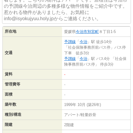
の予讃線今治周辺の多種多様な物件情報をご紹介中です。
惹かれる物件がありましたら、お気軽に
info@isyokujyuu.holy.jpからご連絡ください。
所在地
愛媛県
今治市
別宮町
８丁目1-5
予讃線
「
今治
」駅 徒歩14分
「社会保険事務所前バス停」バス停
交通
下車 徒歩3分
予讃線
「
今治
」駅 バス4分 「社会保
険事務所前バス停」 停歩3分
賃料
-
管理費等
-
面積
-
築年数
1999年 10月 (築26年)
種別/構造
アパート/軽量鉄骨
階建
2階建