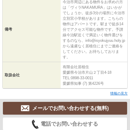
今治市周辺にある物件をお求めの方
は「ヴィラNAKAMURA」はいかが
でしょうか。徒歩3分の場所に今治市
立別宮小学校があります。こちらの
物件はアパートです。駅まで徒歩14
備考
分でアクセス可能な物件です。予讃
線今治駅近くで満足いく物件選びを
するのなら、info@isyokujyuu.holy.jp
から遠慮なく居植住にまでご連絡を
してください。お待ちしておりま
す。
有限会社居植住
愛媛県今治市片山２丁目4-18
取扱会社
TEL:0898-33-0011
愛媛県知事 (7) 第4226号
情報の見方
メールでお問い合わせする(無料)
電話でお問い合わせする