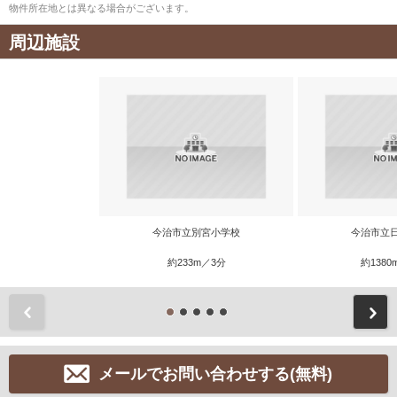
物件所在地とは異なる場合がございます。
周辺施設
今治市立別宮小学校
今治市立
約233m／3分
約1380
前
メールでお問い合わせする(無料)