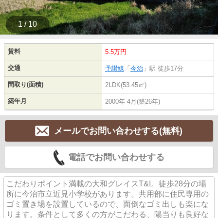
1 / 10
賃料
5.5万円
交通
予讃線
「
今治
」駅 徒歩17分
間取り(面積)
2LDK(53.45㎡)
築年月
2000年 4月(築26年)
メールでお問い合わせする(無料)
電話でお問い合わせする
こだわりポイント満載の大和グレイスT&I。徒歩28分の場
所に今治市立近見小学校があります。共用部に住民専用の
ゴミ置き場を設置しているので、面倒なゴミ出しも楽にな
ります。条件として多くの方がこだわる、陽当りも良好な