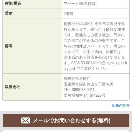
種別/構造
アパート/軽量鉄骨
階建
2階建
徒歩28分の場所に今治市立近見小学
校があります。陽当たり良好な物件
です。敷地内ごみ置き場は、簡単に
ごみ捨てができるのが魅力です。こ
備考
ちらの物件はアパートです。明るい
スタッフ、明るい店内。居植住は、
清潔感のある対応を心がけておりま
す。0898-33-0011/info@isyokujyuu.h
oly.jpまでご連絡ください。
有限会社居植住
愛媛県今治市片山２丁目4-18
取扱会社
TEL:0898-33-0011
愛媛県知事 (7) 第4226号
情報の見方
メールでお問い合わせする(無料)