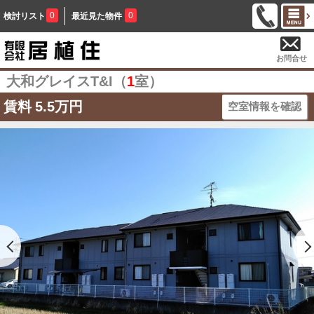
0
0
検討リスト
最近見た物件
お問合せ
大和グレイスT&I（
1
室）
賃料
5.5万円
空室情報を確認