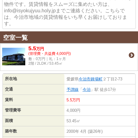
物件です。賃貸情報をスムーズに集めたい方は、
info@isyokujyuu.holy.jpまでご連絡ください。こちらで
は、今治市地域の賃貸情報をいち早くお届けしておりま
す。
空室一覧
5.5
万
円
(管理費・共益費 4,000円)
敷：0万円｜礼：1ヶ月
2階 / 2LDK / 53.45㎡
所在地
愛媛県
今治市
鐘場町
２丁目2-73
交通
予讃線
「
今治
」駅 徒歩17分
賃料
5.5万円
管理費等
4,000円
面積
53.45㎡
築年数
2000年 4月 (築26年)