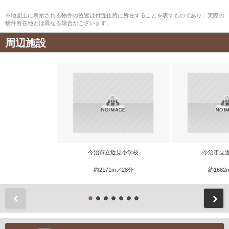
※地図上に表示される物件の位置は付近住所に所在することを表すものであり、実際の
物件所在地とは異なる場合がございます。
周辺施設
今治市立近見小学校
今治市立
約2171m／28分
約1682
前