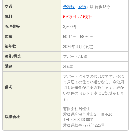
交通
予讃線
「
今治
」駅 徒歩18分
賃料
6.6万円～7.6万円
管理費等
3,500円
面積
50.14㎡～58.60㎡
築年数
2026年 9月 (予定)
種別/構造
アパート/木造
階建
2階建
アパートタイプのお部屋です。今治
市周辺での住まい選びなら、今治周
備考
辺を居植住がご案内致します。細か
い物件の内容を丁寧にご説明致しま
す。
有限会社居植住
愛媛県今治市片山２丁目4-18
取扱会社
TEL:0898-33-0011
愛媛県知事 (7) 第4226号