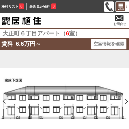
0
0
検討リスト
最近見た物件
お問合せ
大正町６丁目アパート（
6
室）
賃料
6.6
万円～
空室情報を確認