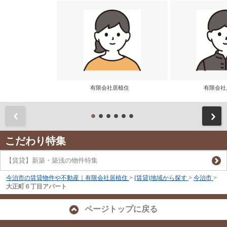
有限会社居植住
有限会
前
こだわり特集
【賃貸】新築・築浅の物件特集
今治市の賃貸物件や不動産｜有限会社居植住
>
(賃貸)地域から探す
>
今治市
>
大正町６丁目アパート
ページトップに戻る