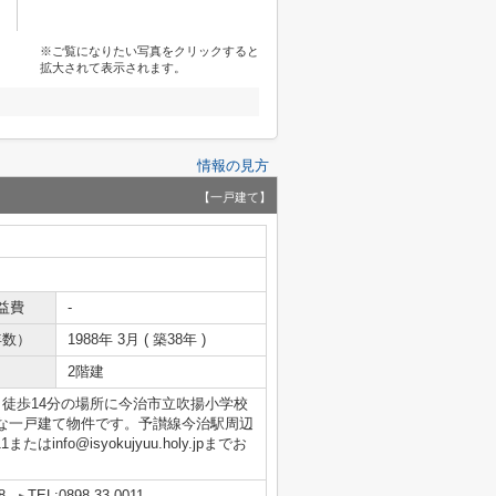
※ご覧になりたい写真をクリックすると
拡大されて表示されます。
情報の見方
【一戸建て】
益費
-
年数）
1988年 3月 ( 築38年 )
2階建
徒歩14分の場所に今治市立吹揚小学校
な一戸建て物件です。予讃線今治駅周辺
info@isyokujyuu.holy.jpまでお
8
TEL:0898-33-0011