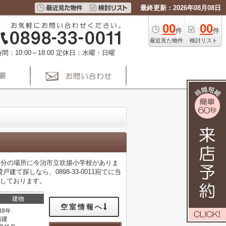
最終更新：2026年08月08日
00
00
件
件
最近見た物件
検討リスト
間：10:00～18:00
定休日：水曜・日曜
4分の場所に今治市立吹揚小学校がありま
探しなら、0898-33-0011宛てに当
お待ちしております。
建物
空室情報へ
38年
階建