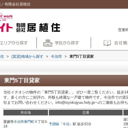
産／有限会社居植住
営業時
植住
>
(賃貸)地域から探す
>
今治市
>
東門5丁目貸家
東門5丁目貸家
当社イチオシの物件の「東門5丁目貸家」。ぜひ一度ご覧ください。徒歩1
す。多くの方にご好評の、外観も綺麗な一戸建て物件です。今治市での賃貸戸建て
社までお問い合わせください。info@isyokujyuu.holy.jpへのご連絡も
所在地
交通
築
愛媛県
今治市
東門町
５丁目3-
予讃線
「
今治
」駅 徒歩32分
2
18