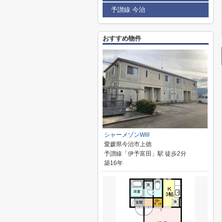
予讃線 今治
おすすめ物件
シャーメゾンWill
愛媛県今治市上徳
予讃線「伊予富田」駅 徒歩2分
築16年