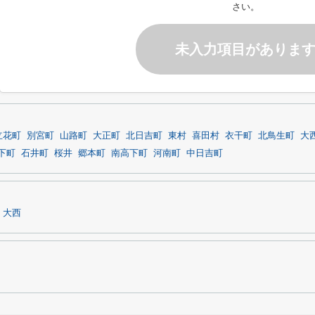
さい。
未入力項目がありま
立花町
別宮町
山路町
大正町
北日吉町
東村
喜田村
衣干町
北鳥生町
大
下町
石井町
桜井
郷本町
南高下町
河南町
中日吉町
大西