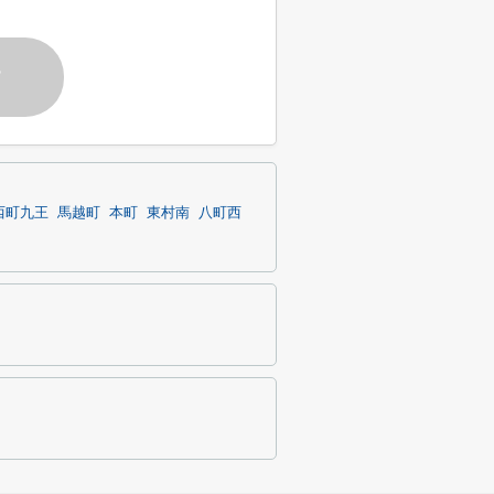
す
西町九王
馬越町
本町
東村南
八町西