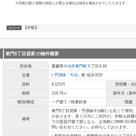
※写真や図と実際の現状とが異なる場合は現状を優先させていただきます
【外観】
コメント
東門5丁目貸家
の物件概要
所在地
愛媛県
今治市
東門町
５丁目3-18
予讃線
「
今治
」駅 徒歩32分
交通
賃料
8.5万円
管理費・共
面積
124.76㎡
築年月（築
種別/構造
一戸建て / 軽量鉄骨
階建
東門5丁目貸家：予讃線今治駅にも近くて便利。
があります。多くの方にご好評の、外観も綺麗
備考
での賃貸戸建て探しなら、お気軽に0898-33-0011または
問い合わせください。お待ちしております。
有限会社居植住
愛媛県今治市片山２丁目4-1