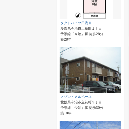
タクトハイツ日浅Ⅱ
愛媛県今治市土橋町１丁目
予讃線「今治」駅 徒歩28分
築28年
メゾン・メルベーユ
愛媛県今治市立花町３丁目
予讃線「今治」駅 徒歩30分
築18年