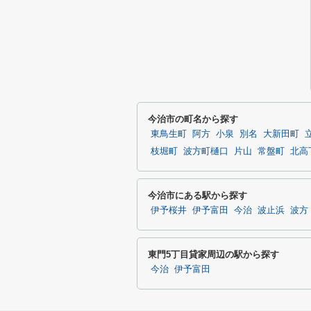
今治市の町名から探す
東鳥生町
阿方
小泉
別名
大新田町
枝堀町
波方町樋口
片山
常盤町
北高
今治市にある駅から探す
伊予桜井
伊予富田
今治
波止浜
波方
東門5丁目貸家周辺の駅から探す
今治
伊予富田