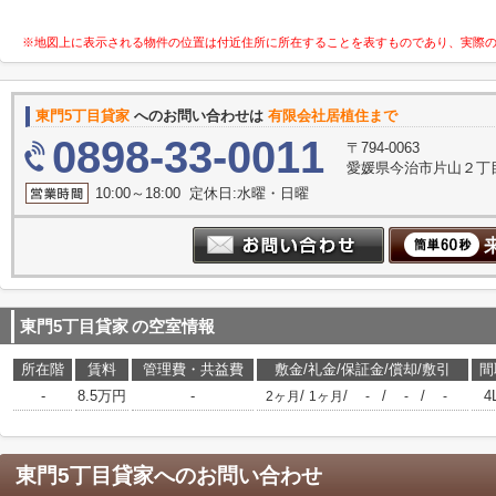
※地図上に表示される物件の位置は付近住所に所在することを表すものであり、実際
東門5丁目貸家
へのお問い合わせは
有限会社居植住まで
0898-33-0011
〒794-0063
愛媛県今治市片山２丁目
10:00～18:00 定休日:水曜・日曜
東門5丁目貸家
の空室情報
所在階
賃料
管理費・共益費
敷金/礼金/保証金/償却/敷引
間
-
8.5万円
-
/
/
/
/
4
2ヶ月
1ヶ月
-
-
-
東門5丁目貸家
へのお問い合わせ