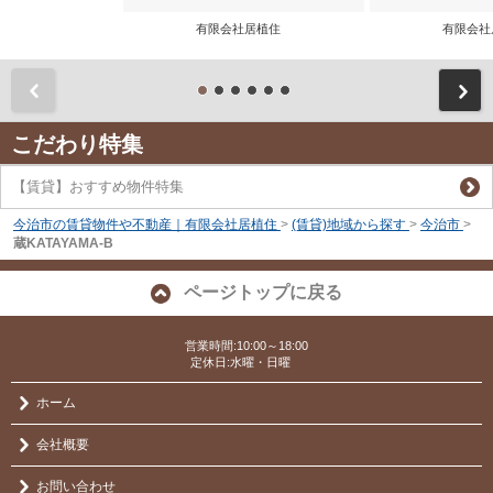
有限会社居植住
有限会
前
こだわり特集
【賃貸】おすすめ物件特集
今治市の賃貸物件や不動産｜有限会社居植住
>
(賃貸)地域から探す
>
今治市
>
蔵KATAYAMA-B
ページトップに戻る
営業時間:10:00～18:00
定休日:水曜・日曜
ホーム
会社概要
お問い合わせ