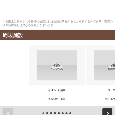
※地図上に表示される物件の位置は付近住所に所在することを表すものであり、実際の
物件所在地とは異なる場合がございます。
周辺施設
イオン 今治店
コー
約588m／8分
約726
前