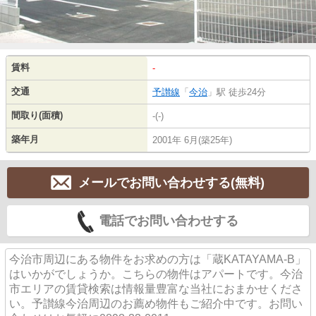
賃料
-
交通
予讃線
「
今治
」駅 徒歩24分
間取り(面積)
-(-)
築年月
2001年 6月(築25年)
メールでお問い合わせする(無料)
電話でお問い合わせする
今治市周辺にある物件をお求めの方は「蔵KATAYAMA-B」
はいかがでしょうか。こちらの物件はアパートです。今治
市エリアの賃貸検索は情報量豊富な当社におまかせくださ
い。予讃線今治周辺のお薦め物件もご紹介中です。お問い