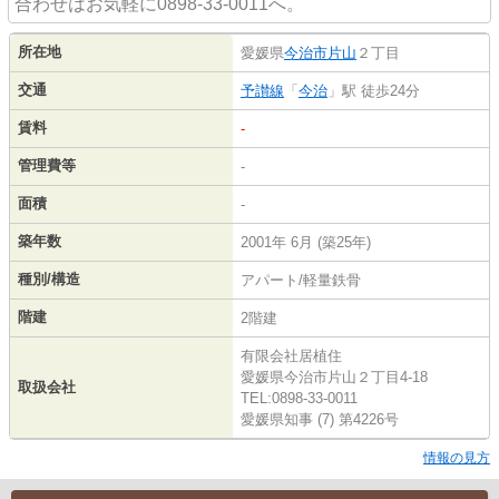
合わせはお気軽に0898-33-0011へ。
所在地
愛媛県
今治市
片山
２丁目
交通
予讃線
「
今治
」駅 徒歩24分
賃料
-
管理費等
-
面積
-
築年数
2001年 6月 (築25年)
種別/構造
アパート/軽量鉄骨
階建
2階建
有限会社居植住
愛媛県今治市片山２丁目4-18
取扱会社
TEL:0898-33-0011
愛媛県知事 (7) 第4226号
情報の見方