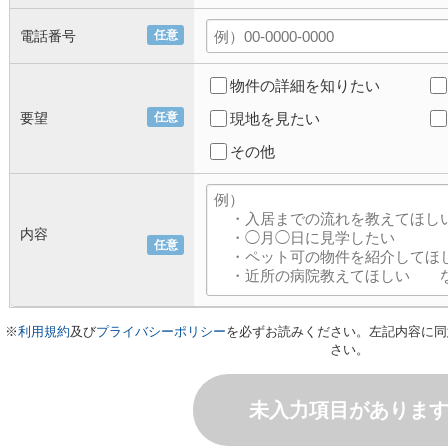
電話番号
任意
物件の詳細を知りたい
要望
任意
現地を見たい
その他
内容
任意
※
利用規約
及び
プライバシーポリシー
を必ずお読みください。左記内容に同
さい。
未入力項目がありま