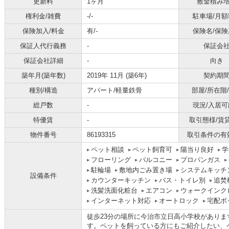
更新料
1ヶ月
敷金積み
権利金/雑費
-/-
駐車場/月額
保険加入/料金
有/-
保険名/保険
保証人代行義務
-
保証会
保証会社詳細
-
向き
築年月(築年数)
2019年 11月 (築6年)
契約期
種別/構造
アパート/軽量鉄骨
部屋/所在階
総戸数
-
現況/入居可
特優賃
-
取引態様/賃
物件番号
86193315
取引条件の有
ペット相談
ペット飼育可
陽当り良好
学
フローリング
バルコニー
プロパンガス
駐輪場
敷地内ごみ置き場
システムキッチ
設備条件
カウンターキッチン
バス・トイレ別
追焚
洗髪洗面化粧台
エアコン
ウォークインク
インターネット対応
オートロック
宅配ボ
徒歩23分の場所に今治市立日高小学校があり
す。ペットを飼っている方にもご紹介したい、