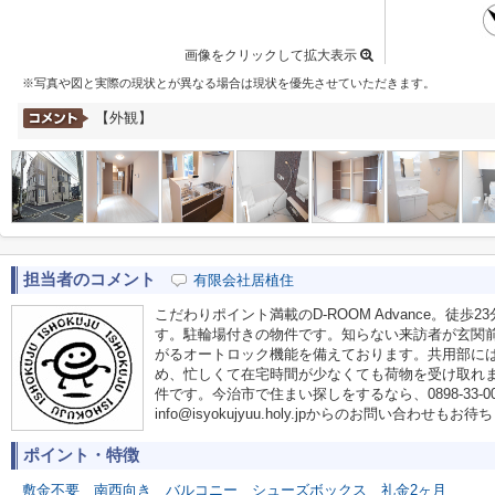
画像をクリックして拡大表示
※写真や図と実際の現状とが異なる場合は現状を優先させていただきます。
【外観】
担当者のコメント
有限会社居植住
こだわりポイント満載のD-ROOM Advance。徒
す。駐輪場付きの物件です。知らない来訪者が玄関
がるオートロック機能を備えております。共用部に
め、忙しくて在宅時間が少なくても荷物を受け取れ
件です。今治市で住まい探しをするなら、0898-33-
info@isyokujyuu.holy.jpからのお問い合わせも
ポイント・特徴
敷金不要
南西向き
バルコニー
シューズボックス
礼金2ヶ月