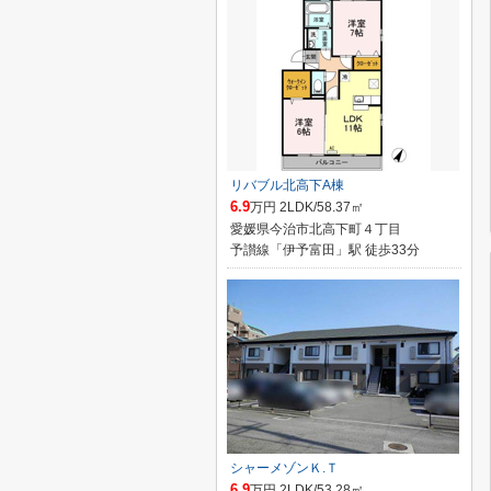
リバブル北高下A棟
6.9
万円 2LDK/58.37㎡
愛媛県今治市北高下町４丁目
予讃線「伊予富田」駅 徒歩33分
シャーメゾンＫ.Ｔ
6.9
万円 2LDK/53.28㎡