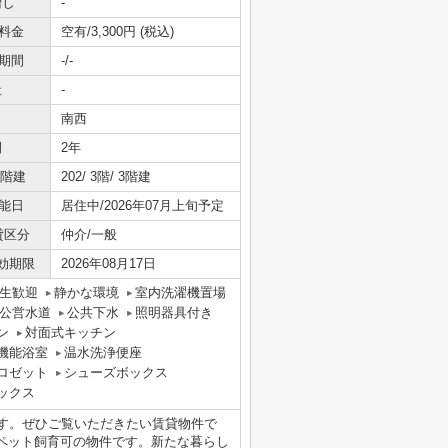
増し
-
料金
空有/3,300円 (税込)
期間
-/-
社
-
南西
間
2年
/階建
202/ 3階/ 3階建
能日
居住中/2026年07月上旬予定
貸区分
仲介/一般
効期限
2026年08月17日
生歓迎
静かな環境
室内洗濯機置場
公営水道
公共下水
照明器具付き
ン
対面式キッチン
機能浴室
温水洗浄便座
ロゼット
シューズボックス
ックス
ます。ぜひご覧いただきたい賃貸物件で
ペット飼育可の物件です。新たな暮らし