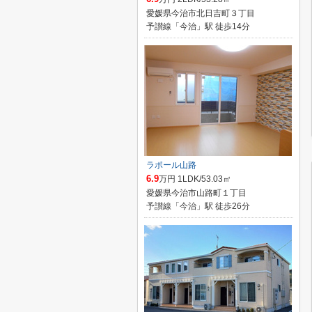
愛媛県今治市北日吉町３丁目
予讃線「今治」駅 徒歩14分
ラポール山路
6.9
万円 1LDK/53.03㎡
愛媛県今治市山路町１丁目
予讃線「今治」駅 徒歩26分