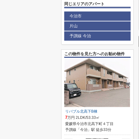
同じエリアのアパート
今治市
片山
予讃線 今治
この物件を見た方へのお勧め物件
リバブル北高下B棟
7
万円 2LDK/53.33㎡
愛媛県今治市北高下町４丁目
予讃線「今治」駅 徒歩33分