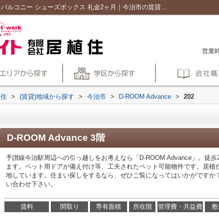
D-ROOM Advance202｜敷金不要 南西向き バルコニー シューズボックス 礼金2ヶ月｜今治市の賃貸物件や不動産｜有限会社居植住
営業時
植住
>
(賃貸)地域から探す
>
今治市
>
D-ROOM Advance
>
202
D-ROOM Advance 3階
予讃線今治駅周辺への引っ越しをお考えなら「D-ROOM Advance」。
ます。ペット用ドアが備え付け等、工夫されたペット可能物件です。居植
地しています。住まい探しをするなら、ぜひご覧になってはいかがですか？info@is
い合わせ下さい。
賃料
間取り
専有面積
所在階
管理費・共益費
敷