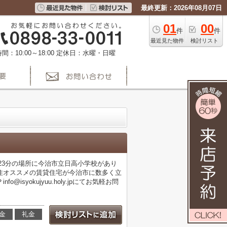
最終更新：2026年08月07日
01
00
件
件
最近見た物件
検討リスト
間：10:00～18:00
定休日：水曜・日曜
徒歩23分の場所に今治市立日高小学校があり
住オススメの賃貸住宅が今治市に数多く立
yokujyuu.holy.jpにてお気軽お問
金
礼金