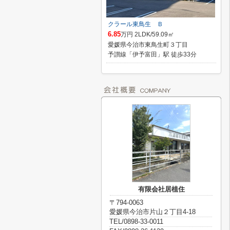
クラール東鳥生 Ｂ
6.85
万円 2LDK/59.09㎡
愛媛県今治市東鳥生町３丁目
予讃線「伊予富田」駅 徒歩33分
有限会社居植住
〒794-0063
愛媛県今治市片山２丁目4-18
TEL/0898-33-0011