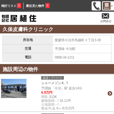
0
0
検討リスト
最近見た物件
お問合せ
久保皮膚科クリニック
所在地
愛媛県今治市馬越町３丁目3-38
交通
予讃線 今治駅
電話
0898-34-1211
施設周辺の物件
賃貸｜アパート
シャーメゾンＫ.Ｔ
予讃線「今治」駅 徒歩14分
6.9万円
間取:
2LDK
建物面積:
- / 16.11坪
土地面積:
- / -
敷金/礼金:
0ヶ月/5万円