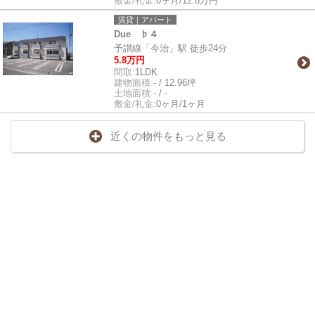
敷金/礼金:
0ヶ月/12.8万円
賃貸｜アパート
Due ♭４
予讃線「今治」駅 徒歩24分
5.8万円
間取:
1LDK
建物面積:
- / 12.96坪
土地面積:
- / -
敷金/礼金:
0ヶ月/1ヶ月
近くの物件をもっと見る