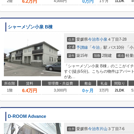
6.2
万円
0万円
2階
4,000円
1ヶ月
1LDK
4
シャーメゾン小泉 B棟
愛媛県
今治市
小泉
４丁目7-28
住所
交通
予讃線
「
今治
」駅 バス10分 「
築15年
2階建
軽量
築年
階数
構造
「シャーメゾン小泉 B棟」のここがイ
すぐ(徒歩5分)。こちらの物件はアパ
があ...
所在階
賃料
管理費・共益費
敷金
礼金
間取り
6.4
万円
0ヶ月
1階
3,000円
3万円
2LDK
5
D-ROOM Advance
愛媛県
今治市
片山
３丁目7-6
住所