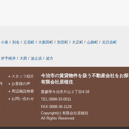
小泉
/
別名
/
立花町
/
大新田町
/
別宮町
/
大正町
/
山路町
/
北日吉町
伊予桜井
/
大西
/
波止浜
/
波方
今治市の賃貸物件を扱う不動産会社をお探
スタッフ紹介
有限会社居植住
件
お客様の声
周辺施設検索
愛媛県今治市片山２丁目4-18
お問い合わせ
TEL:0898-33-0011
FAX:0898-36-1129
Copyright(c) 有限会社居植住
All Rights Reserved.