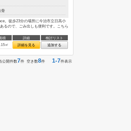
鉄骨
ance。徒歩23分の場所に今治市立日高小
あるので、ごみ出しも便利です。こちら
面積
詳細
検討リスト
0.15㎡
詳細を見る
追加する
7
8
1-7
当公開件数
件 空き数
件
件表示