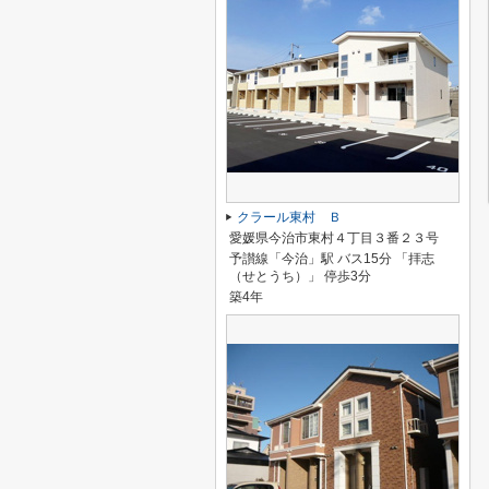
クラール東村 Ｂ
愛媛県今治市東村４丁目３番２３号
予讃線「今治」駅 バス15分 「拝志
（せとうち）」 停歩3分
築4年