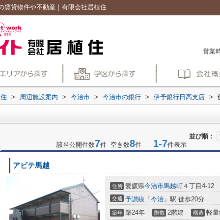
の賃貸物件や不動産｜有限会社居植住
営業時
植住
>
周辺施設案内
>
今治市
>
今治市の銀行
>
伊予銀行日高支店
>
並び順：
7
8
1-7
該当公開件数
件 空き数
件
件表示
アビテ馬越
愛媛県
今治市
馬越町
４丁目4-12
住所
交通
予讃線
「
今治
」駅 徒歩20分
築24年
2階建
軽量
築年
階数
構造