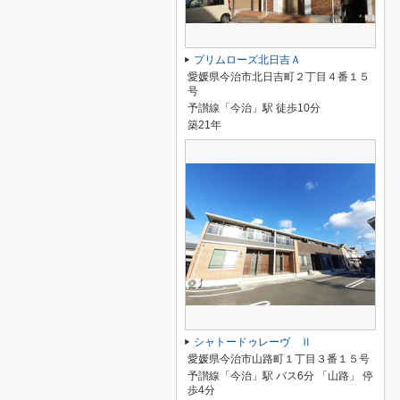
プリムローズ北日吉Ａ
愛媛県今治市北日吉町２丁目４番１５
号
予讃線「今治」駅 徒歩10分
築21年
シャトードゥレーヴ Ⅱ
愛媛県今治市山路町１丁目３番１５号
予讃線「今治」駅 バス6分 「山路」 停
歩4分