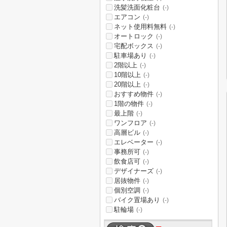
洗髪洗面化粧台
(-)
エアコン
(-)
ネット使用料無料
(-)
オートロック
(-)
宅配ボックス
(-)
駐車場あり
(-)
2階以上
(-)
10階以上
(-)
20階以上
(-)
おすすめ物件
(-)
1階の物件
(-)
最上階
(-)
ワンフロア
(-)
高層ビル
(-)
エレベーター
(-)
事務所可
(-)
飲食店可
(-)
デザイナーズ
(-)
居抜物件
(-)
個別空調
(-)
バイク置場あり
(-)
駐輪場
(-)