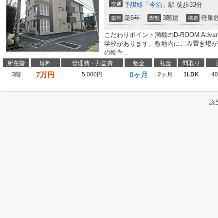
交通
予讃線
「
今治
」駅 徒歩33分
築6年
3階建
軽量
築年
階数
構造
こだわりポイント満載のD-ROOM Adv
学校があります。敷地内にごみ置き場が
の物件...
所在階
賃料
管理費・共益費
敷金
礼金
間取り
7
万円
0ヶ月
3階
5,000円
2ヶ月
1LDK
4
該