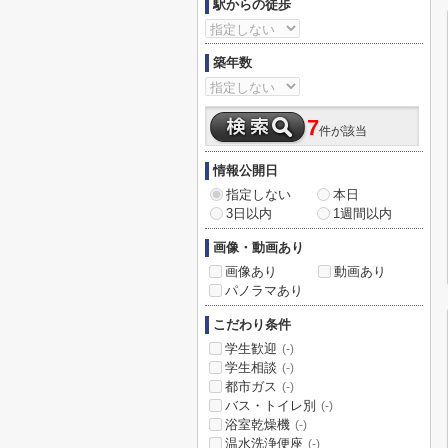
駅からの徒歩
築年数
7
件が該当
情報公開日
指定しない
本日
3日以内
1週間以内
画像・動画あり
画像あり
動画あり
パノラマあり
こだわり条件
学生歓迎
(-)
学生相談
(-)
都市ガス
(-)
バス・トイレ別
(-)
浴室乾燥機
(-)
温水洗浄便座
(-)