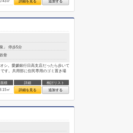
0.43㎡
詳細を見る
追加する
小泉」 停歩5分
鉄骨
チオシ。愛媛銀行日高支店だったら歩いて
ートです。共用部に住民専用のゴミ置き場
面積
詳細
検討リスト
3.15㎡
詳細を見る
追加する