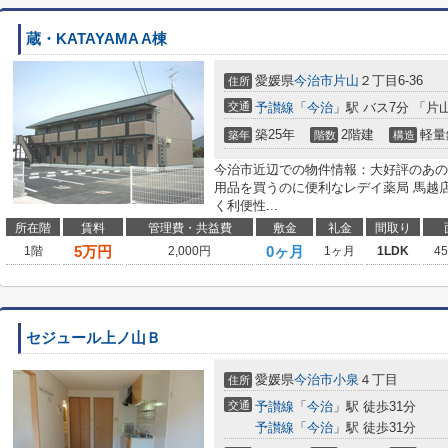
蔵・KATAYAMA A棟
愛媛県
今治市
片山
２丁目6-36
住所
交通
予讃線
「
今治
」駅 バス7分 「片
築25年
2階建
軽量
築年
階数
構造
今治市近辺での物件情報：大好評のあの物
用品を買うのに便利なレデイ薬局 馬越店
く利便性...
所在階
賃料
管理費・共益費
敷金
礼金
間取り
5
万円
0ヶ月
1階
2,000円
1ヶ月
1LDK
4
セジュール上ノ山Ｂ
愛媛県
今治市
小泉
４丁目
住所
交通
予讃線
「
今治
」駅 徒歩31分
予讃線
「
今治
」駅 徒歩31分