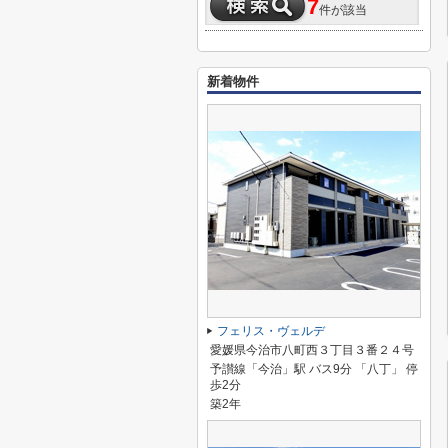
7
件が該当
新着物件
フェリス・ヴェルデ
愛媛県今治市八町西３丁目３番２４号
予讃線「今治」駅 バス9分 「八丁」 停
歩2分
築2年