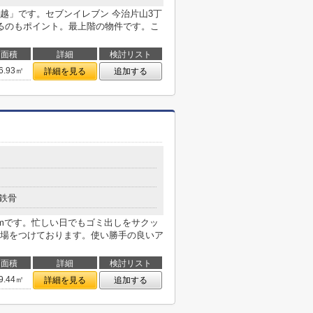
越」です。セブンイレブン 今治片山3丁
るのもポイント。最上階の物件です。こ
面積
詳細
検討リスト
6.93㎡
詳細を見る
追加する
鉄骨
1mです。忙しい日でもゴミ出しをサクッ
場をつけております。使い勝手の良いア
面積
詳細
検討リスト
9.44㎡
詳細を見る
追加する