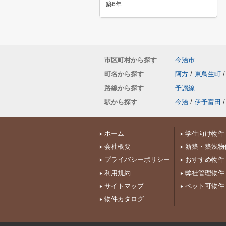
築6年
市区町村から探す
今治市
町名から探す
阿方
/
東鳥生町
/
路線から探す
予讃線
駅から探す
今治
/
伊予富田
/
ホーム
学生向け物件
会社概要
新築・築浅物
プライバシーポリシー
おすすめ物件
利用規約
弊社管理物件
サイトマップ
ペット可物件
物件カタログ