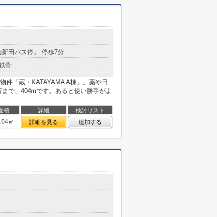
山新田バス停」 停歩7分
鉄骨
件「蔵・KATAYAMA A棟」。薬や日
まで、404mです。あると使い勝手がよ
面積
詳細
検討リスト
5.04㎡
詳細を見る
追加する