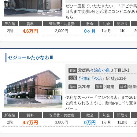
ぜひ一度見ていただきたい、「アビテ馬
目店まで徒歩5分と近場にコンビニがあ
ちら...
所在階
賃料
管理費・共益費
敷金
礼金
間取り
4.6
万円
0ヶ月
2階
2,000円
1ヶ月
1K
2
セジュールたかなわⅢ
愛媛県
今治市
小泉
３丁目10-1
住所
交通
予讃線
「
今治
」駅 徒歩31分
築20年
2階建
軽量
築年
階数
構造
便利なスーパー「フジ今治店」まで26
と終えられるように、敷地内にゴミ置き
パー...
所在階
賃料
管理費・共益費
敷金
礼金
間取り
4.7
万円
0万円
2階
3,000円
1ヶ月
1LDK
2