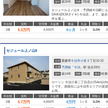
築26年
2階建
軽量
築年
階数
構造
セジュール上ノ山Ｂ：予讃線今治駅にも
DAIKI(DCMダイキ) 今治店」まで
件を選ぶ...
所在階
賃料
管理費・共益費
敷金
礼金
間取り
5.3
万円
0ヶ月
1階
4,500円
1ヶ月
1LDK
3
セジュール上ノ山II
愛媛県
今治市
小泉
３丁目10-32
住所
交通
予讃線
「
今治
」駅 徒歩28分
築14年
2階建
軽量
築年
階数
構造
ローソン 今治小泉二丁目店が254m以
トです。居植住には今治市エリアの賃貸
お気...
所在階
賃料
管理費・共益費
敷金
礼金
間取り
5.7
万円
0万円
1階
4,000円
1ヶ月
1LDK
4