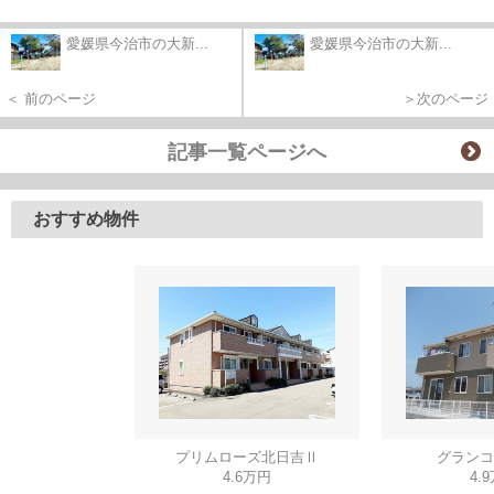
愛媛県今治市の大新...
愛媛県今治市の大新...
＜ 前のページ
＞次のページ
記事一覧ページへ
おすすめ物件
プリムローズ北日吉Ⅱ
グランコ
4.6万円
4.