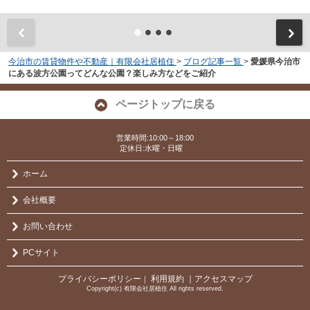
今治市の賃貸物件や不動産｜有限会社居植住
>
ブログ記事一覧
>
愛媛県今治市
にある波方公園ってどんな公園？楽しみ方などをご紹介
ページトップに戻る
営業時間:10:00～18:00
定休日:水曜・日曜
ホーム
会社概要
お問い合わせ
PCサイト
プライバシーポリシー
利用規約
｜アクセスマップ
｜
Copyright(c) 有限会社居植住 All rights reserved.