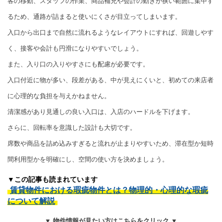
客の移動、スタッフの作業、商品補充や会計の動きが狭い範囲に集中す
るため、通路が詰まると使いにくさが目立ってしまいます。
入口から出口まで自然に流れるようなレイアウトにすれば、回遊しやす
く、接客や会計も円滑になりやすいでしょう。
また、入り口の入りやすさにも配慮が必要です。
入口付近に物が多い、段差がある、中が見えにくいと、初めての来店者
に心理的な負担を与えかねません。
清潔感があり見通しの良い入口は、入店のハードルを下げます。
さらに、回転率を意識した設計も大切です。
席数や商品を詰め込みすぎると流れが止まりやすいため、滞在型か短時
間利用型かを明確にし、空間の使い方を決めましょう。
▼この記事も読まれています
賃貸物件における瑕疵物件とは？物理的・心理的な瑕疵
について解説
▼ 物件情報が見たい方はこちらをクリック ▼