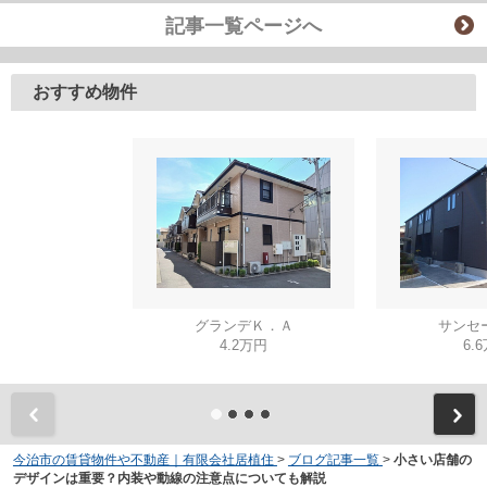
記事一覧ページへ
おすすめ物件
グランデＫ．Ａ
サンセ
4.2万円
6.
今治市の賃貸物件や不動産｜有限会社居植住
>
ブログ記事一覧
>
小さい店舗の
デザインは重要？内装や動線の注意点についても解説