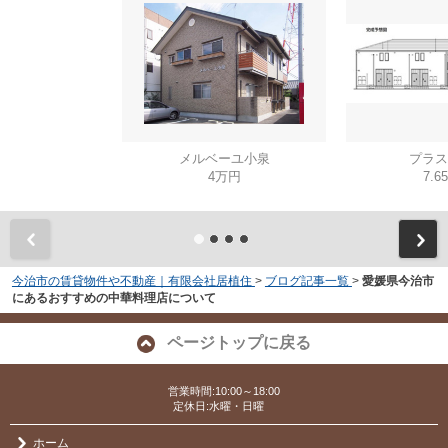
メルベーユ小泉
プラス
4万円
7.6
今治市の賃貸物件や不動産｜有限会社居植住
>
ブログ記事一覧
>
愛媛県今治市
にあるおすすめの中華料理店について
ページトップに戻る
営業時間:10:00～18:00
定休日:水曜・日曜
ホーム