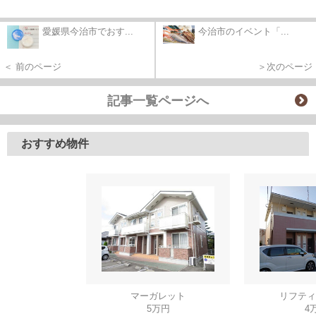
愛媛県今治市でおす...
今治市のイベント「...
＜ 前のページ
＞次のページ
記事一覧ページへ
おすすめ物件
マーガレット
リフティ
5万円
4