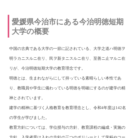
愛媛県今治市にある今治明徳短期
大学の概要
中国の古典である大学の一節に記されている、大学之道ハ明徳ヲ
明ラカニスルニ在リ、民ヲ新タニスルニ在リ、至善ニ止マルニ在
リが、今治明徳短期大学の教育理念です。
明徳とは、生まれながらにして持っている素晴らしい本性であ
り、教職員や学生に備わっている明徳を明確にするのが建学の精
神とされています。
建学の精神に基づく人格教育を教育理念とし、令和4年度は142名
の学生が学びました。
教育方針については、学位授与の方針、教育課程の編成・実施の
方針、入学者受け入れの方針の三つのポリシーとして学科やコー