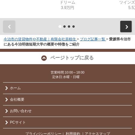
ドリーム
ツインズ
3.9万円
5.
今治市の賃貸物件や不動産｜有限会社居植住
>
ブログ記事一覧
>
愛媛県今治市
にある今治明徳短期大学の概要や特徴をご紹介
ページトップに戻る
営業時間:10:00～18:00
定休日:水曜・日曜
ホーム
会社概要
お問い合わせ
PCサイト
プライバシーポリシー
利用規約
｜アクセスマップ
｜