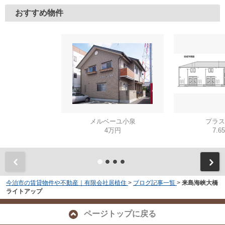
おすすめ物件
メルベーユ小泉
プラス
4万円
7.6
今治市の賃貸物件や不動産｜有限会社居植住
>
ブログ記事一覧
>
来島海峡大橋
ライトアップ
ページトップに戻る