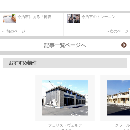
今治市にある「博愛...
今治市のトレーニン...
＜ 前のページ
＞次のページ
記事一覧ページへ
おすすめ物件
フェリス・ヴェルデ
クラール