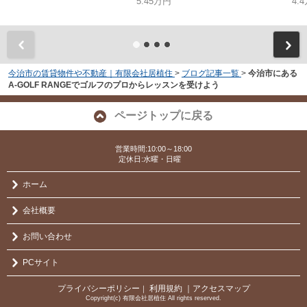
5.45万円
4.
今治市の賃貸物件や不動産｜有限会社居植住
>
ブログ記事一覧
>
今治市にある
A-GOLF RANGEでゴルフのプロからレッスンを受けよう
ページトップに戻る
営業時間:10:00～18:00
定休日:水曜・日曜
ホーム
会社概要
お問い合わせ
PCサイト
プライバシーポリシー
利用規約
｜アクセスマップ
｜
Copyright(c) 有限会社居植住 All rights reserved.