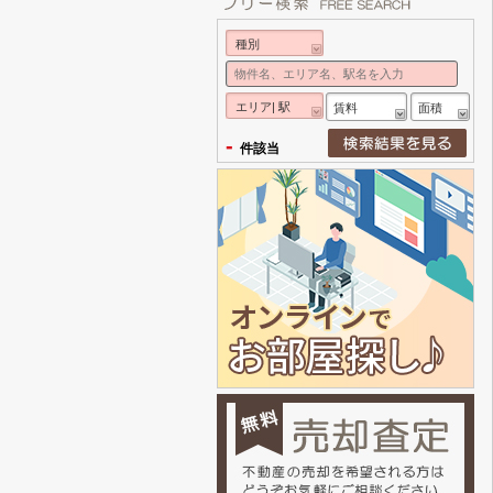
種別
エリア| 駅
賃料
面積
-
件該当