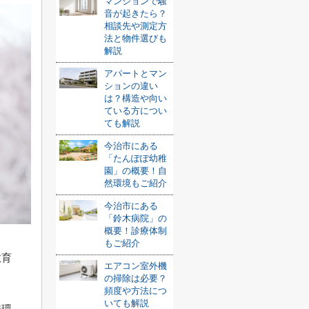
マンションで騒
音が起きたら？
相談先や測定方
法と物件選びも
解説
アパートとマン
ションの違い
は？構造や向い
ている方につい
ても解説
今治市にある
「たんぽぽ幼稚
園」の概要！自
然環境もご紹介
今治市にある
「鈴木病院」の
概要！診療体制
もご紹介
教育
エアコン室外機
の掃除は必要？
頻度や方法につ
いても解説
校環