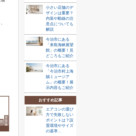
小さい店舗のデ
ザインは重要？
内装や動線の注
て、
意点についても
解説
今治市にある
「来島海峡展望
館」の概要！見
どころもご紹介
今治市にある
「今治市村上海
賊ミュージア
ム」の概要！展
示内容もご紹介
おすすめ記事
エアコンの選び
方で失敗しない
ポイントは？設
置環境やサイズ
の基準...