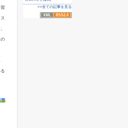
>>全ての記事を見る
活習
XML
RSS2.0
・ス
す。
童の
ん
いる
整形