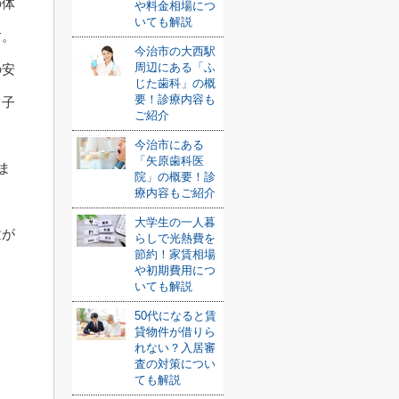
の体
や料金相場につ
いても解説
す。
今治市の大西駅
周辺にある「ふ
の安
じた歯科」の概
要！診療内容も
て子
ご紹介
今治市にある
「矢原歯科医
ま
院」の概要！診
療内容もご紹介
大学生の一人暮
童が
らしで光熱費を
節約！家賃相場
や初期費用につ
いても解説
50代になると賃
貸物件が借りら
れない？入居審
査の対策につい
ても解説