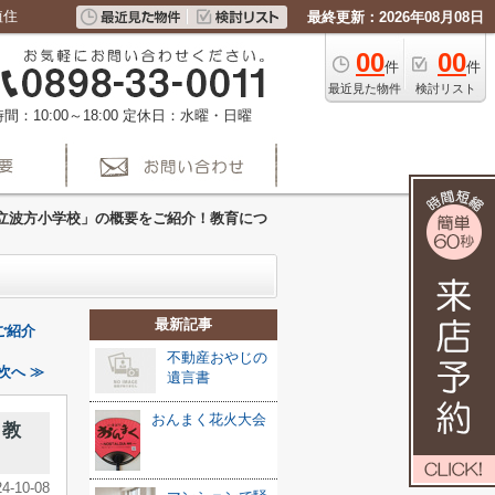
植住
最終更新：2026年08月08日
00
00
件
件
最近見た物件
検討リスト
間：10:00～18:00
定休日：水曜・日曜
立波方小学校」の概要をご紹介！教育につ
最新記事
ご紹介
不動産おやじの
次へ ≫
遺言書
おんまく花火大会
！教
24-10-08