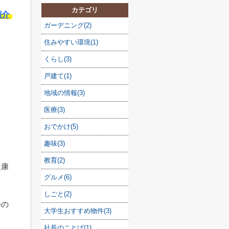
カテゴリ
紹介
ガーデニング(2)
住みやすい環境(1)
くらし(3)
戸建て(1)
地域の情報(3)
医療(3)
おでかけ(5)
趣味(3)
教育(2)
健康
グルメ(6)
しごと(2)
つの
大学生おすすめ物件(3)
社長のことば(1)