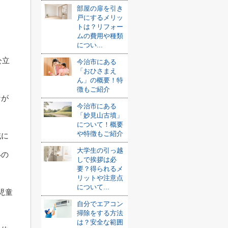
部屋の扉を引き
戸にするメリッ
トは？リフォー
ムの費用や種類
につい...
公立
今治市にある
「おひさまえ
ん」の概要！特
徴もご紹介
なが
今治市にある
「妙見山古墳」
について！概要
や特徴もご紹介
域に
大学生の引っ越
いの
しで挨拶は必
要？得られるメ
リットや注意点
について...
児童
自分でエアコン
掃除をする方法
は？安全な範囲