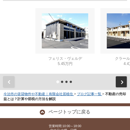
フェリス・ヴェルデ
クラール
5.45万円
4.
今治市の賃貸物件や不動産｜有限会社居植住
>
ブログ記事一覧
>
不動産の売却
益とは？計算や節税の方法を解説
ページトップに戻る
営業時間:10:00～18:00