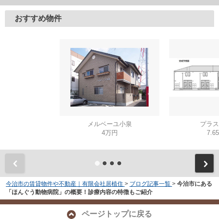
おすすめ物件
メルベーユ小泉
プラス
4万円
7.6
今治市の賃貸物件や不動産｜有限会社居植住
>
ブログ記事一覧
>
今治市にある
「ほんぐう動物病院」の概要！診療内容の特徴もご紹介
ページトップに戻る