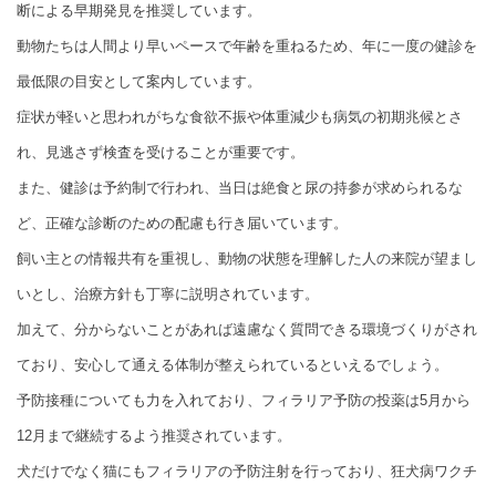
断による早期発見を推奨しています。
動物たちは人間より早いペースで年齢を重ねるため、年に一度の健診を
最低限の目安として案内しています。
症状が軽いと思われがちな食欲不振や体重減少も病気の初期兆候とさ
れ、見逃さず検査を受けることが重要です。
また、健診は予約制で行われ、当日は絶食と尿の持参が求められるな
ど、正確な診断のための配慮も行き届いています。
飼い主との情報共有を重視し、動物の状態を理解した人の来院が望まし
いとし、治療方針も丁寧に説明されています。
加えて、分からないことがあれば遠慮なく質問できる環境づくりがされ
ており、安心して通える体制が整えられているといえるでしょう。
予防接種についても力を入れており、フィラリア予防の投薬は5月から
12月まで継続するよう推奨されています。
犬だけでなく猫にもフィラリアの予防注射を行っており、狂犬病ワクチ