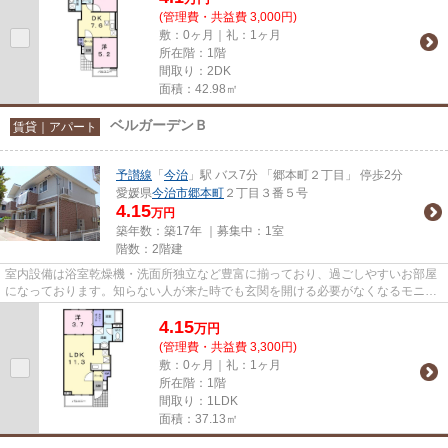
(管理費・共益費 3,000円)
敷：0ヶ月｜礼：1ヶ月
所在階：1階
間取り：2DK
面積：42.98㎡
ベルガーデンＢ
賃貸｜アパート
予讃線
「
今治
」駅 バス7分 「郷本町２丁目」 停歩2分
愛媛県
今治市
郷本町
２丁目３番５号
4.15
万円
築年数：築17年 ｜募集中：
1室
階数：2階建
室内設備は浴室乾燥機・洗面所独立など豊富に揃っており、過ごしやすいお部屋
になっております。知らない人が来た時でも玄関を開ける必要がなくなるモニタ
ー付きインターホンがありま...
4.15
万
円
(管理費・共益費 3,300円)
敷：0ヶ月｜礼：1ヶ月
所在階：1階
間取り：1LDK
面積：37.13㎡