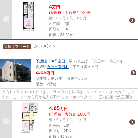
えるときにもお使いいただけ...
4
万
円
(管理費・共益費 1,700円)
敷：0ヶ月｜礼：0ヶ月
所在階：2階
間取り：1R
面積：25.25㎡
クレメント
賃貸｜アパート
予讃線
「
伊予富田
」駅 バス13分 「喜田村」 停歩4分
愛媛県
今治市
喜田村
７丁目４番１８号
4.05
万円
築年数：築17年 ｜募集中：
1室
階数：2階建
今治市エリアでの住まいなら、住み心地も快適な「クレメント」はいかがでしょ
うか。モニターから顔が見えるTVインターホン付きです。室内設備は洗面所独
立・浴室乾燥機などが揃ってお...
4.05
万
円
(管理費・共益費 3,600円)
敷：0ヶ月｜礼：1ヶ月
所在階：1階
間取り：2DK
面積：42.98㎡