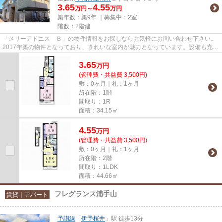
3.65
4.55
万円～
万円
築年数：築9年 ｜募集中：
2室
階数：2階建
「メリーアドニス Ｂ」の物件情報をお探しならお気軽にお問い合わせ下さい。
2017年築の物件となっており、きれいな室内が魅力となっています。設備も充実
していて住みやすい、魅力が...
3.65
万
円
(管理費・共益費 3,500円)
敷：0ヶ月｜礼：1ヶ月
所在階：1階
間取り：1R
面積：34.15㎡
4.55
万
円
(管理費・共益費 3,500円)
敷：0ヶ月｜礼：1ヶ月
所在階：2階
間取り：1LDK
面積：44.66㎡
フレグランス浦手山
賃貸｜アパート
予讃線
「
伊予桜井
」駅 徒歩13分