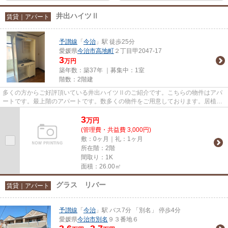
井出ハイツⅡ
賃貸｜アパート
予讃線
「
今治
」駅 徒歩25分
愛媛県
今治市
高地町
２丁目甲2047-17
3
万円
築年数：築37年 ｜募集中：
1室
階数：2階建
多くの方からご好評頂いている井出ハイツⅡのご紹介です。こちらの物件はアパ
ートです。最上階のアパートです。数多くの物件をご用意しております。居植住
は、お客様にとって有益な情報...
3
万
円
(管理費・共益費 3,000円)
敷：0ヶ月｜礼：1ヶ月
所在階：2階
間取り：1K
面積：26.00㎡
グラス リバー
賃貸｜アパート
予讃線
「
今治
」駅 バス7分 「別名」 停歩4分
愛媛県
今治市
別名
９３番地６