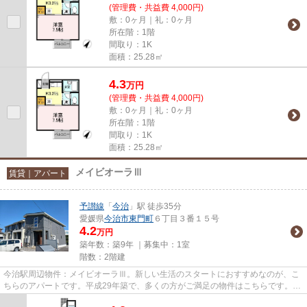
(管理費・共益費 4,000円)
敷：0ヶ月｜礼：0ヶ月
所在階：1階
間取り：1K
面積：25.28㎡
4.3
万
円
(管理費・共益費 4,000円)
敷：0ヶ月｜礼：0ヶ月
所在階：1階
間取り：1K
面積：25.28㎡
メイビオーラⅢ
賃貸｜アパート
予讃線
「
今治
」駅 徒歩35分
愛媛県
今治市
東門町
６丁目３番１５号
4.2
万円
築年数：築9年 ｜募集中：
1室
階数：2階建
今治駅周辺物件：メイビオーラⅢ。新しい生活のスタートにおすすめなのが、こ
ちらのアパートです。平成29年築で、多くの方がご満足の物件はこちらです。今
治周辺であなたにとってより良...