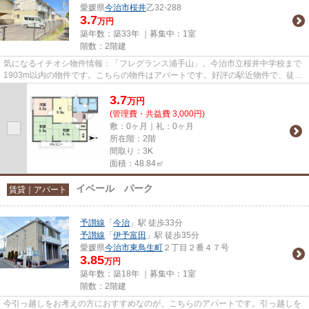
愛媛県
今治市
桜井
乙32-288
3.7
万円
築年数：築33年 ｜募集中：
1室
階数：2階建
気になるイチオシ物件情報：「フレグランス浦手山」。今治市立桜井中学校まで
1903m以内の物件です。こちらの物件はアパートです。好評の駅近物件で、徒歩
13分でのアクセスが可能です。...
3.7
万
円
(管理費・共益費 3,000円)
敷：0ヶ月｜礼：0ヶ月
所在階：2階
間取り：3K
面積：48.84㎡
イベール パーク
賃貸｜アパート
予讃線
「
今治
」駅 徒歩33分
予讃線
「
伊予富田
」駅 徒歩35分
愛媛県
今治市
東鳥生町
２丁目２番４７号
3.85
万円
築年数：築18年 ｜募集中：
1室
階数：2階建
今引っ越しをお考えの方におすすめなのが、こちらのアパートです。引っ越しを