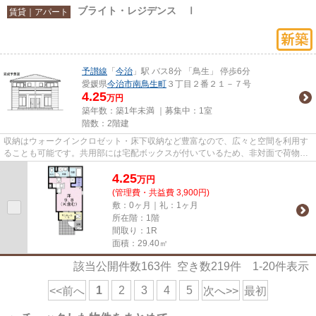
ブライト・レジデンス Ⅰ
賃貸｜アパート
予讃線
「
今治
」駅 バス8分 「鳥生」 停歩6分
愛媛県
今治市
南鳥生町
３丁目２番２１－７号
4.25
万円
築年数：築1年未満 ｜募集中：
1室
階数：2階建
収納はウォークインクロゼット・床下収納など豊富なので、広々と空間を利用す
ることも可能です。共用部には宅配ボックスが付いているため、非対面で荷物を
受け取れます。新築の物件を...
4.25
万
円
(管理費・共益費 3,900円)
敷：0ヶ月｜礼：1ヶ月
所在階：1階
間取り：1R
面積：29.40㎡
該当公開件数
163
件 空き数
219
件
1-20
件表示
1
2
3
4
5
<<前へ
次へ>>
最初