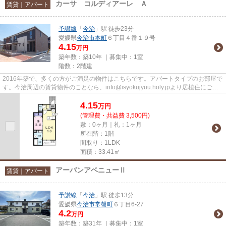
カーサ コルディアーレ Ａ
賃貸｜アパート
予讃線
「
今治
」駅 徒歩23分
愛媛県
今治市
本町
６丁目４番１９号
4.15
万円
築年数：築10年 ｜募集中：
1室
階数：2階建
2016年築で、多くの方がご満足の物件はこちらです。アパートタイプのお部屋で
す。今治周辺の賃貸物件のことなら、info@isyokujyuu.holy.jpより居植住にご連
絡下さい。多種多様な物件を...
4.15
万
円
(管理費・共益費 3,500円)
敷：0ヶ月｜礼：1ヶ月
所在階：1階
間取り：1LDK
面積：33.41㎡
アーバンアベニューⅡ
賃貸｜アパート
予讃線
「
今治
」駅 徒歩13分
愛媛県
今治市
常盤町
６丁目6-27
4.2
万円
築年数：築31年 ｜募集中：
1室