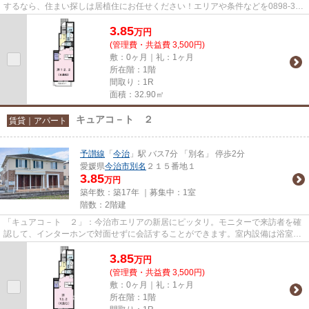
するなら、住まい探しは居植住にお任せください！エリアや条件などを0898-33-
0011からお伝えいただければ...
3.85
万
円
(管理費・共益費 3,500円)
敷：0ヶ月｜礼：1ヶ月
所在階：1階
間取り：1R
面積：32.90㎡
キュアコ－ト ２
賃貸｜アパート
予讃線
「
今治
」駅 バス7分 「別名」 停歩2分
愛媛県
今治市
別名
２１５番地１
3.85
万円
築年数：築17年 ｜募集中：
1室
階数：2階建
「キュアコ－ト ２」：今治市エリアの新居にピッタリ。モニターで来訪者を確
認して、インターホンで対面せずに会話することができます。室内設備は浴室乾
燥機・洗面所独立など充実し...
3.85
万
円
(管理費・共益費 3,500円)
敷：0ヶ月｜礼：1ヶ月
所在階：1階