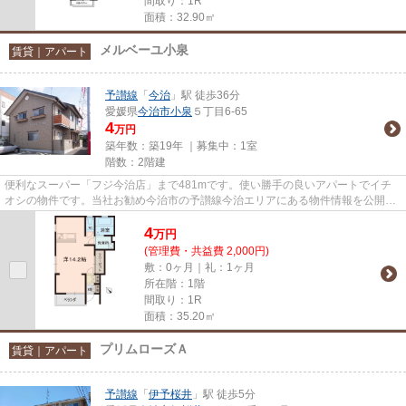
間取り：1R
面積：32.90㎡
メルベーユ小泉
賃貸｜アパート
予讃線
「
今治
」駅 徒歩36分
愛媛県
今治市
小泉
５丁目6-65
4
万円
築年数：築19年 ｜募集中：
1室
階数：2階建
便利なスーパー「フジ今治店」まで481mです。使い勝手の良いアパートでイチ
オシの物件です。当社お勧め今治市の予讃線今治エリアにある物件情報を公開中
です。気になる方は0898-33-001...
4
万
円
(管理費・共益費 2,000円)
敷：0ヶ月｜礼：1ヶ月
所在階：1階
間取り：1R
面積：35.20㎡
プリムローズＡ
賃貸｜アパート
予讃線
「
伊予桜井
」駅 徒歩5分