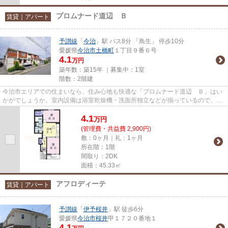
プロムナード道辺 Ｂ
賃貸｜アパート
予讃線
「
今治
」駅 バス8分 「鳥生」 停歩10分
愛媛県
今治市
土橋町
１丁目９番６号
4.1
万円
築年数：築15年 ｜募集中：
1室
階数：2階建
今治市エリアでの住まいなら、住み心地も快適な「プロムナード道辺 Ｂ」はい
かがでしょうか。室内設備は浴室乾燥機・洗面所独立などが揃っているので、快
適に過ごしやすいお部屋にな...
4.1
万
円
(管理費・共益費 2,900円)
敷：0ヶ月｜礼：1ヶ月
所在階：1階
間取り：2DK
面積：45.33㎡
アフロディーテ
賃貸｜アパート
予讃線
「
伊予桜井
」駅 徒歩6分
愛媛県
今治市
桜井
甲１７２０番地１
4.1