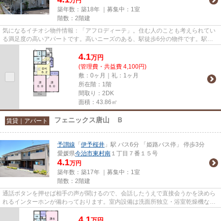
万円
築年数：築18年 ｜募集中：
1室
階数：2階建
気になるイチオシ物件情報：「アフロディーテ」。住む人のことも考えられてい
る満足度の高いアパートです。高いニーズのある、駅徒歩6分の物件です。駅周
辺の物件をお探しの方には、伊...
4.1
万
円
(管理費・共益費 4,100円)
敷：0ヶ月｜礼：1ヶ月
所在階：1階
間取り：2DK
面積：43.86㎡
フェニックス唐山 Ｂ
賃貸｜アパート
予讃線
「
伊予桜井
」駅 バス6分 「姫路バス停」 停歩3分
愛媛県
今治市
東村南
１丁目７番１５号
4.1
万円
築年数：築17年 ｜募集中：
1室
階数：2階建
通話ボタンを押せば相手の声が聞けるので、会話したうえで直接会うかを決めら
れるインターホンが備わっております。室内設備は洗面所独立・浴室乾燥機など
充実した設備を備え付けてい...
4.1
万
円