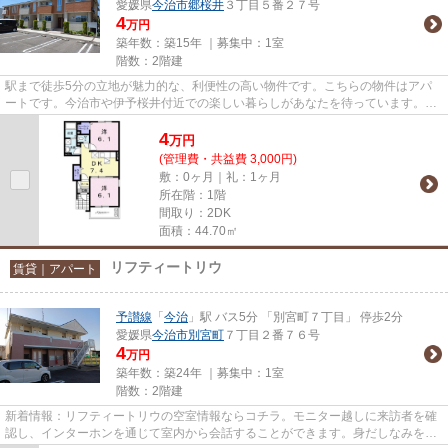
愛媛県
今治市
郷桜井
３丁目５番２７号
4
万円
築年数：築15年 ｜募集中：
1室
階数：2階建
駅まで徒歩5分の立地が魅力的な、利便性の高い物件です。こちらの物件はアパ
ートです。今治市や伊予桜井付近での楽しい暮らしがあなたを待っています。素
敵なお部屋を私達と一緒に見つ...
4
万
円
(管理費・共益費 3,000円)
敷：0ヶ月｜礼：1ヶ月
所在階：1階
間取り：2DK
面積：44.70㎡
リフティートリウ
賃貸｜アパート
予讃線
「
今治
」駅 バス5分 「別宮町７丁目」 停歩2分
愛媛県
今治市
別宮町
７丁目２番７６号
4
万円
築年数：築24年 ｜募集中：
1室
階数：2階建
新着情報：リフティートリウの空室情報ならコチラ。モニター越しに来訪者を確
認し、インターホンを通じて室内から会話することができます。身だしなみを整