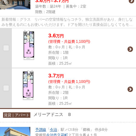
3.6
3.7
万円～
万円
築年数：築24年 ｜募集中：
2室
階数：2階建
新着情報：グラス リバーの空室情報ならコチラ。独立洗面所があり、身だしな
みを整えるのにもお使いいただけます。ドアを開けたり直接会話しなくてもモニ
ター越しに来訪者を確認でき...
3.6
万
円
(管理費・共益費 1,100円)
敷：0ヶ月｜礼：0ヶ月
所在階：1階
間取り：1R
面積：25.25㎡
3.7
万
円
(管理費・共益費 1,100円)
敷：0ヶ月｜礼：0ヶ月
所在階：2階
間取り：1R
面積：25.25㎡
メリーアドニス Ｂ
賃貸｜アパート
予讃線
「
今治
」駅 バス8分 「郷橋」 停歩8分
愛媛県
今治市
立花町
２丁目９番４１号