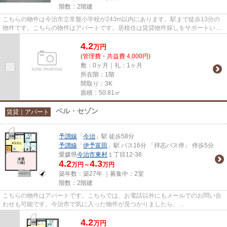
階数：2階建
こちらの物件は今治市立常盤小学校が243m以内にあります。駅まで徒歩13分の
物件です。こちらの物件はアパートです。居植住は賃貸物件探しをサポートいた
します。予讃線今治周辺の不動...
4.2
万
円
(管理費・共益費 4,000円)
敷：0ヶ月｜礼：1ヶ月
所在階：1階
間取り：3K
面積：50.81㎡
ベル・セゾン
賃貸｜アパート
予讃線
「
今治
」駅 徒歩58分
予讃線
「
伊予富田
」駅 バス16分 「拝志バス停」 停歩5分
愛媛県
今治市
東村
１丁目12-36
4.2
4.3
万円～
万円
築年数：築27年 ｜募集中：
2室
階数：2階建
こちらの物件はアパートです。こちらでは、お電話以外にもメールでのお問い合
わせも可能です。今治市で気に入った物件が見つかりましたら、
info@isyokujyuu.holy.jp宛までお問い合わせ...
4.2
万
円