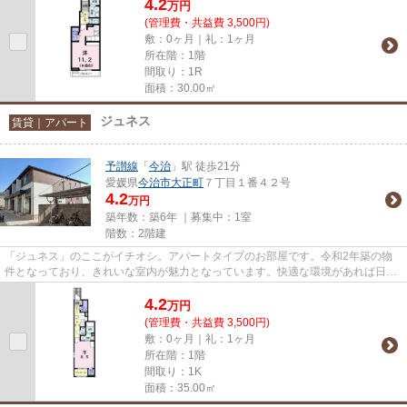
4.2
万
円
(管理費・共益費 3,500円)
敷：0ヶ月｜礼：1ヶ月
所在階：1階
間取り：1R
面積：30.00㎡
ジュネス
賃貸｜アパート
予讃線
「
今治
」駅 徒歩21分
愛媛県
今治市
大正町
７丁目１番４２号
4.2
万円
築年数：築6年 ｜募集中：
1室
階数：2階建
「ジュネス」のここがイチオシ。アパートタイプのお部屋です。令和2年築の物
件となっており、きれいな室内が魅力となっています。快適な環境があれば日々
の生活も充実してきます。当社...
4.2
万
円
(管理費・共益費 3,500円)
敷：0ヶ月｜礼：1ヶ月
所在階：1階
間取り：1K
面積：35.00㎡