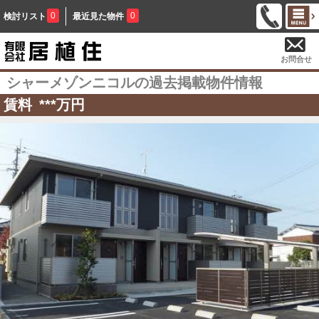
0
0
検討リスト
最近見た物件
お問合せ
シャーメゾンニコルの過去掲載物件情報
賃料
***
万円