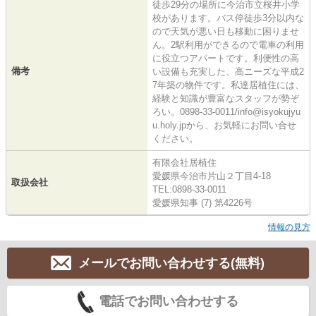
徒歩29分の場所に今治市立桜井小学
校があります。バス停徒歩3分以内な
ので天気が悪い日も移動に困りませ
ん。2駅利用ができるので電車の利用
に役立つアパートです。利便性の高
備考
い設備も充実した、高ニーズな平成2
7年築の物件です。私達居植住には、
経験と知識が豊富なスタッフが勢ぞ
ろい。0898-33-0011/info@isyokujyu
u.holy.jpから、お気軽にお問い合せ
ください。
有限会社居植住
愛媛県今治市片山２丁目4-18
取扱会社
TEL:0898-33-0011
愛媛県知事 (7) 第4226号
情報の見方
メールでお問い合わせする(無料)
電話でお問い合わせする