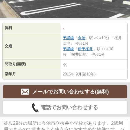
賃料
-
予讃線
「
今治
」駅 バス19分 「桜井
団地」 停歩1分
交通
予讃線
「
伊予桜井
」駅 バス10
分 「桜井団地」 停歩1分
間取り(面積)
-(-)
築年月
2015年 9月(築10年)
メールでお問い合わせする(無料)
電話でお問い合わせする
徒歩29分の場所に今治市立桜井小学校があります。2駅利
用できるので電車をよく使う方におすすめな物件です。バ