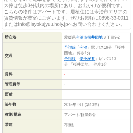
ス停は徒歩3分以内の場所にあり、お出かけが便利です。
こちらの物件はアパートです。居植住には今治市エリアの
賃貸情報が豊富にございます。ぜひお気軽に0898-33-0011
またはinfo@isyokujyuu.holy.jpへお問い合わせください。
所在地
愛媛県
今治市
桜井団地
３丁目9-2
予讃線
「
今治
」駅 バス19分 「桜井
団地」 停歩1分
交通
予讃線
「
伊予桜井
」駅 バス10
分 「桜井団地」 停歩1分
賃料
-
管理費等
-
面積
-
築年数
2015年 9月 (築10年)
種別/構造
アパート/軽量鉄骨
階建
2階建