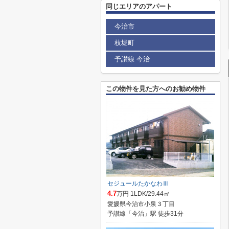
同じエリアのアパート
今治市
枝堀町
予讃線 今治
この物件を見た方へのお勧め物件
セジュールたかなわⅢ
4.7
万円 1LDK/29.44㎡
愛媛県今治市小泉３丁目
予讃線「今治」駅 徒歩31分