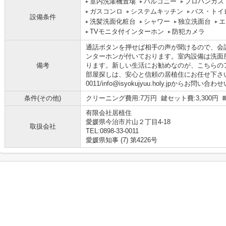
室内洗濯機置場
バルコニー
プロパンガス
ガスコンロ
システムキッチン
バス・トイ
設備条件
洗髪洗面化粧台
シャワー
独立洗面台
エ
TVモニタ付インターホン
防犯カメラ
通話ボタンを押せば相手の声が聞けるので、会
ンターホンが付いております。室内設備は洗面
備考
ります。新しい生活にお勧めなのが、こちらの
部屋探しは、安心と信頼の居植住にお任せ下さい。0
0011/info@isyokujyuu.holy.jpからお問
条件(その他)
クリーニング費用:7万円 鍵セット費:3,300円 
有限会社居植住
愛媛県今治市片山２丁目4-18
取扱会社
TEL:0898-33-0011
愛媛県知事 (7) 第4226号