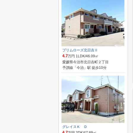
プリムローズ北日吉Ⅱ
4.7
万円 1LDK/46.09㎡
愛媛県今治市北日吉町２丁目
予讃線「今治」駅 徒歩10分
グレイスＫ Ｄ
4.7
万円 2DK/47.89㎡