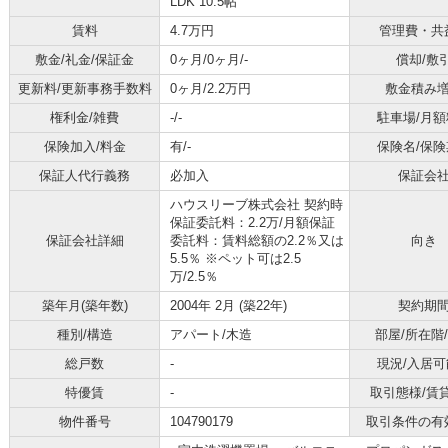
LDK 10.5帖
賃料
4.7万円
管理費・共
敷金/礼金/保証金
0ヶ月/0ヶ月/-
償却/敷
更新料/更新事務手数料
0ヶ月/2.2万円
敷金積み
権利金/雑費
-/-
駐車場/月額
保険加入/料金
有/-
保険名/保険
保証人代行義務
必加入
保証会
ハウスリーブ株式会社 契約時
保証委託料：2.2万/月額保証
保証会社詳細
委託料：賃料総額の2.2％又は
向き
5.5％ ※ペット可は2.5
万/2.5％
築年月(築年数)
2004年 2月 (築22年)
契約期
種別/構造
アパート/木造
部屋/所在階
総戸数
-
現況/入居可
特優賃
-
取引態様/賃
物件番号
104790179
取引条件の有