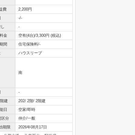
益費
2,200円
引
-/-
増し
-
料金
空有(4台)/3,300円 (税込)
期間
住宅保険料/-
社
ハウスリーブ
南
間
-
/階建
202/ 2階/ 2階建
能日
空家/即時
貸区分
仲介/一般
効期限
2026年08月17日