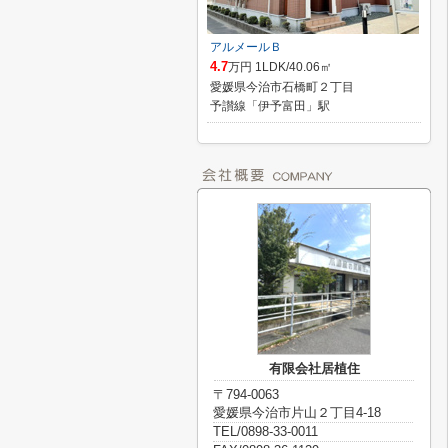
アルメールＢ
4.7
万円 1LDK/40.06㎡
愛媛県今治市石橋町２丁目
予讃線「伊予富田」駅
有限会社居植住
〒794-0063
愛媛県今治市片山２丁目4-18
TEL/0898-33-0011