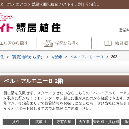
ベル・アルモニーＢ202｜シャワー TVインターホン エアコン 洗髪洗面化粧台 バストイレ別｜今治市の賃貸物件や不動産｜有限会社居植住
営業時
植住
>
(賃貸)地域から探す
>
今治市
>
ベル・アルモニーＢ
>
202
ベル・アルモニーＢ 2階
新生活を失敗せず、スタートさせたいならこちらの「ベル・アルモニーＢ
を覗きに行かなくてもインターホン越しに誰が来たのかを確認できます。
能付き。今治市エリアで賃貸情報をお探しになるなら、ぜひ当社にお任せ
かりとサポート致しますのでお気軽にご連絡下さい。
賃料
間取り
専有面積
所在階
管理費・共益費
敷