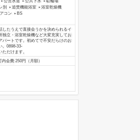
公営水道
公共下水
駐輪場
レ別
追焚機能浴室
浴室乾燥機
アコン
BS
話したうえで直接会うかを決められるイ
所独立・浴室乾燥機など大変充実してお
アパートです。初めてで不安だらけのお
898-33-
い合わせいただけます。
町内会費:250円（月額）