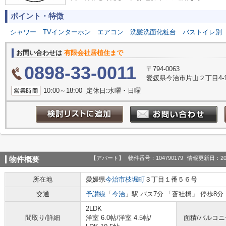
ポイント・特徴
シャワー
TVインターホン
エアコン
洗髪洗面化粧台
バストイレ別
お問い合わせは
有限会社居植住まで
0898-33-0011
〒794-0063
愛媛県今治市片山２丁目4-
10:00～18:00 定休日:水曜・日曜
【アパート】
物件番号：104790179
情報更新日：20
物件概要
所在地
愛媛県
今治市
枝堀町
３丁目１番５６号
交通
予讃線
「
今治
」駅 バス7分 「蒼社橋」 停歩8分
2LDK
間取り/詳細
洋室 6.0帖
/
洋室 4.5帖
/
面積/バルコ