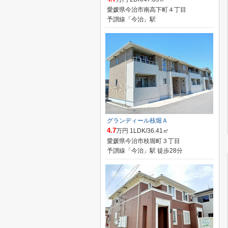
愛媛県今治市南高下町４丁目
予讃線「今治」駅
グランディール枝堀Ａ
4.7
万円 1LDK/36.41㎡
愛媛県今治市枝堀町３丁目
予讃線「今治」駅 徒歩28分