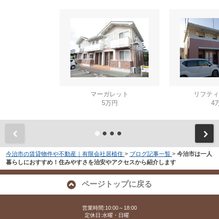
マーガレット
リフティ
5万円
4
今治市の賃貸物件や不動産｜有限会社居植住
>
ブログ記事一覧
>
今治市は一人
暮らしにおすすめ！住みやすさを治安やアクセスから紹介します
ページトップに戻る
営業時間:10:00～18:00
定休日:水曜・日曜